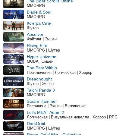
The Elder Scrolls Online
MMORPG
Blade & Soul
MMORPG
Контра Сити
Шутер
Absolver
Файтинг | Экшен
Rising Fire
MMORPG | Шутер
Hyper Universe
MOBA | Экшен
The Past Within
Приключения | Логическая | Хоррор
Dreadnought
Шутер | Экшен
Taichi Panda 3
MMORPG
Steam Hammer
Песочница | Экшен | Выживание
Let's MEAT Adam 2
Логическая | Визуальная новелла | Хоррор | RPG
DarkOrbit
MMORPG | Шутер
Rome: Total War - Collection