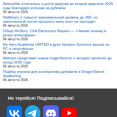
Netmarble отчиталась о росте выручки во втором квартале 2026
года благодаря успехам за рубежом
05 августа 2026
Helldivers 2 повысит максимальный уровень до 300, но
накопленный после прошлого капа опыт не пропадет
06 августа 2026
Обзор ReStory: Chill Electronics Repairs — «Чиним технику в
ретро-атмосфере»
06 августа 2026
My Hero Academia UNITED в духе Vampire Survivors вышла на
PC и смартфонах
06 августа 2026
Webzen представит новые подробности о четырех проектах до
конца 2026 года
06 августа 2026
Подбор игроков для кооператива добавили в DragonSword:
Awakening
06 августа 2026
Не теряйся! Подписывайся!