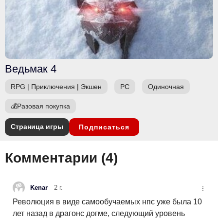
Ведьмак 4
RPG
|
Приключения
|
Экшен
PC
Одиночная
💰
Разовая покупка
Страница игры
Подписаться
Комментарии (
4
)
Kenar
2 г.
Революция в виде самообучаемых нпс уже была 10
лет назад в драгонс догме, следующий уровень