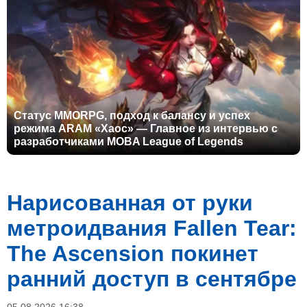
Статус MMORPG, подход к балансу и успех
режима ARAM «Хаос» — Главное из интервью с
разработчиками MOBA League of Legends
Нарисованная от руки
метроидвания Fallen Tear:
The Ascension покинет
ранний доступ в сентябре