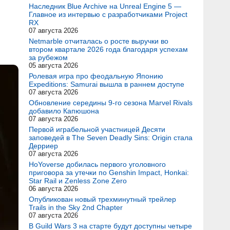
Наследник Blue Archive на Unreal Engine 5 —
Главное из интервью с разработчиками Project
RX
07 августа 2026
Netmarble отчиталась о росте выручки во
втором квартале 2026 года благодаря успехам
за рубежом
05 августа 2026
Ролевая игра про феодальную Японию
Expeditions: Samurai вышла в раннем доступе
07 августа 2026
Обновление середины 9-го сезона Marvel Rivals
добавило Капюшона
07 августа 2026
Первой играбельной участницей Десяти
заповедей в The Seven Deadly Sins: Origin стала
Дерриер
07 августа 2026
HoYoverse добилась первого уголовного
приговора за утечки по Genshin Impact, Honkai:
Star Rail и Zenless Zone Zero
06 августа 2026
Опубликован новый трехминутный трейлер
Trails in the Sky 2nd Chapter
07 августа 2026
В Guild Wars 3 на старте будут доступны четыре