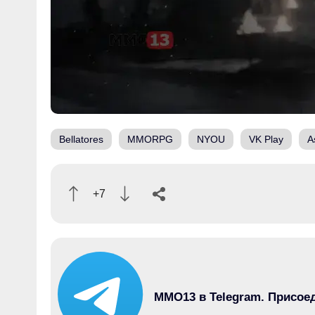
Bellatores
MMORPG
NYOU
VK Play
A
+7
MMO13 в Telegram. Присое