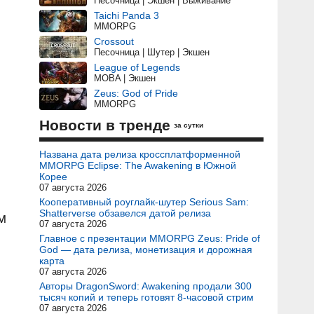
Песочница | Экшен | Выживание
Taichi Panda 3
MMORPG
Crossout
Песочница | Шутер | Экшен
League of Legends
MOBA | Экшен
Zeus: God of Pride
MMORPG
Новости в тренде
за сутки
Названа дата релиза кроссплатформенной
MMORPG Eclipse: The Awakening в Южной
Корее
07 августа 2026
Кооперативный роуглайк-шутер Serious Sam:
Shatterverse обзавелся датой релиза
м
07 августа 2026
Главное с презентации MMORPG Zeus: Pride of
God — дата релиза, монетизация и дорожная
карта
07 августа 2026
Авторы DragonSword: Awakening продали 300
тысяч копий и теперь готовят 8-часовой стрим
07 августа 2026