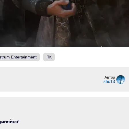
strum Entertainment
ПК
Автор
shd13
диняйся!