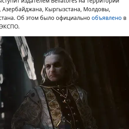
ступит издателем Bellatores на территории
и, Азербайджана, Кыргызстана, Молдовы,
истана. Об этом было официально
объявлено
в
 ЭКСПО.