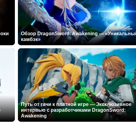
роки
Обзор DragonSword: Awakening — «Уникальны
камбэк»
Путь от гачи к платной игре — Эксклюзивное
о
интервью с разработчиками DragonSword:
Awakening