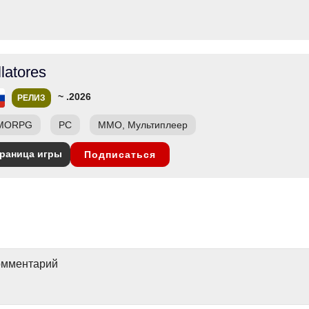
latores
~ .2026
РЕЛИЗ
MORPG
PC
ММО, Мультиплеер
раница игры
Подписаться
комментарий