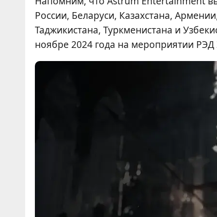
Напомним, что Astrum Entertainment вы
России, Беларуси, Казахстана, Армени
Таджикистана, Туркменистана и Узбек
ноябре 2024 года на мероприятии РЭД