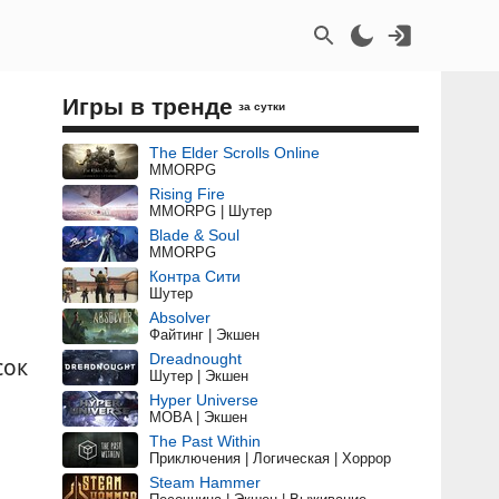
Игры в тренде
за сутки
The Elder Scrolls Online
MMORPG
Rising Fire
MMORPG | Шутер
Blade & Soul
MMORPG
Контра Сити
Шутер
Absolver
Файтинг | Экшен
Dreadnought
сок
Шутер | Экшен
Hyper Universe
MOBA | Экшен
The Past Within
Приключения | Логическая | Хоррор
Steam Hammer