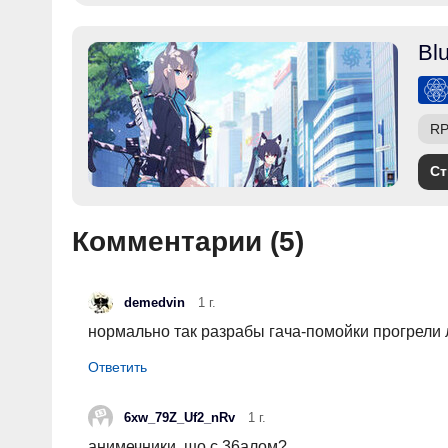
Bl
R
Ст
Комментарии (
5
)
demedvin
1 г.
нормально так разрабы гача-помойки прогрели 
6xw_79Z_Uf2_nRv
1 г.
анимечники, шо с 36алом?