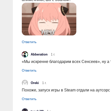
Abberation
1 г.
«Мы искренне благодарим всех Сенсеев», ну а 
Oreki
1 г.
Похоже, запуск игры в Steam отдали на аутсор