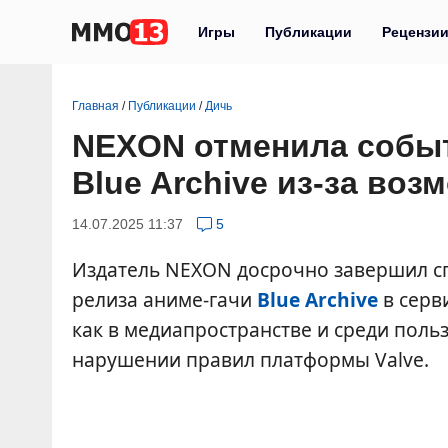
Игры
Публикации
Рецензи
Главная
/
Публикации
/
Дичь
NEXON отменила событ
Blue Archive из-за во
14.07.2025 11:37
5
Издатель NEXON досрочно завершил сп
релиза аниме-гачи
Blue Archive
в серв
как в медиапространстве и среди пол
нарушении правил платформы Valve.