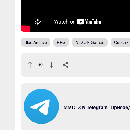
Blue Archive
RPG
NEXON Games
Событи
+3
MMO13 в Telegram. Присое