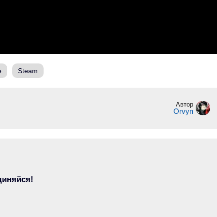
е
Steam
Автор
Orvyn
диняйся!