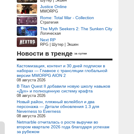
Шутер | Экшен
Justice Online
MMORPG
Rome: Total War - Collection
Стратегия
The Myth Seekers 2: The Sunken City
Логическая
Next RP
RPG | Шутер | Экшен
Новости в тренде
за сутки
Кастомизация, контент и 30 дней подписки в
наборах — Главное с трансляции глобальной
версии MMORPG AION 2
08 августа 2026
В Titan Quest II добавили новую школу навыков
«Дух» и полноценную систему крафта
08 августа 2026
Новый район, пляжный волейбол и два
персонажа — Детали обновления 1.3 для
Neverness to Everness
08 августа 2026
Netmarble отчиталась о росте выручки во
втором квартале 2026 года благодаря успехам
за рубежом