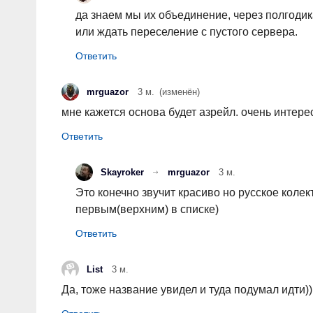
да знаем мы их объединение, через полгодик
или ждать переселение с пустого сервера.
mrguazor
3 м.
(изменён)
мне кажется основа будет азрейл. очень интерес
Skayroker
mrguazor
3 м.
Это конечно звучит красиво но русское колек
первым(верхним) в списке)
List
3 м.
Да, тоже название увидел и туда подумал идти)