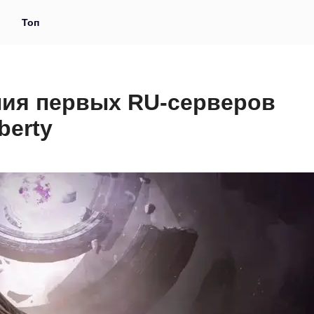
и
Топ
ния первых RU-серверов
berty