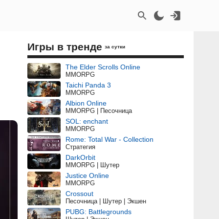
Игры в тренде
за сутки
The Elder Scrolls Online
MMORPG
Taichi Panda 3
MMORPG
Albion Online
MMORPG | Песочница
SOL: enchant
MMORPG
Rome: Total War - Collection
Стратегия
DarkOrbit
MMORPG | Шутер
Justice Online
MMORPG
Crossout
Песочница | Шутер | Экшен
PUBG: Battlegrounds