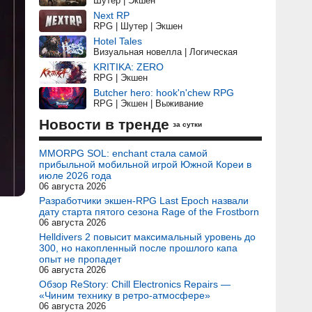
Шутер | Экшен
Next RP
RPG | Шутер | Экшен
Hotel Tales
Визуальная новелла | Логическая
KRITIKA: ZERO
RPG | Экшен
Butcher hero: hook'n'chew RPG
RPG | Экшен | Выживание
Новости в тренде
за сутки
MMORPG SOL: enchant стала самой
прибыльной мобильной игрой Южной Кореи в
июле 2026 года
06 августа 2026
Разработчики экшен-RPG Last Epoch назвали
дату старта пятого сезона Rage of the Frostborn
06 августа 2026
Helldivers 2 повысит максимальный уровень до
300, но накопленный после прошлого капа
опыт не пропадет
06 августа 2026
Обзор ReStory: Chill Electronics Repairs —
«Чиним технику в ретро-атмосфере»
06 августа 2026