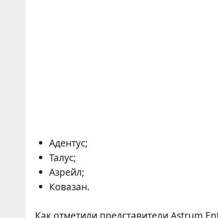
Адентус;
Талус;
Азрейл;
Ковазан.
Как отметили представители Astrum En