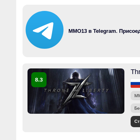
MMO13 в Telegram. Присое
Th
8.3
M
Бе
Ст