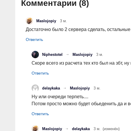
Комментарии (
8
)
Maslojopiy
3 м.
Достаточно было 2 сервера сделать, остальные
Niphestotel
Maslojopiy
3 м.
Скоре всего из расчета тех кто был на збт, ну
delaykaka
Maslojopiy
3 м.
Ну или очереди терпеть....
Потом просто можно будет обьеденить да и в
Maslojopiy
delaykaka
3 м.
(изменён)