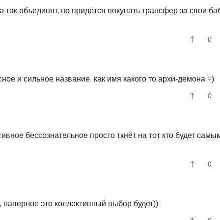
а так объединят, но придётся покупать трансфер за свои ба
0
ное и сильное название. как имя какого то архи-демона =)
0
тивное бессознательное просто ткнëт на тот кто будет самы
0
), наверное это коллективный выбор будет))