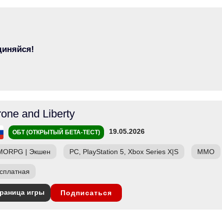
диняйся!
rone and Liberty
19.05.2026
ОБТ (ОТКРЫТЫЙ БЕТА-ТЕСТ)
MORPG
|
Экшен
PC, PlayStation 5, Xbox Series X|S
ММО
сплатная
раница игры
Подписаться