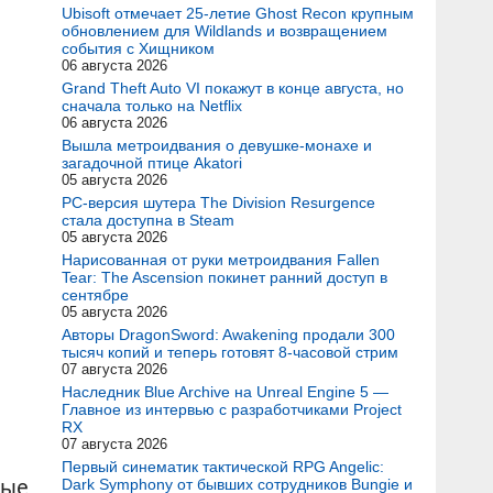
Ubisoft отмечает 25-летие Ghost Recon крупным
обновлением для Wildlands и возвращением
события с Хищником
06 августа 2026
Grand Theft Auto VI покажут в конце августа, но
сначала только на Netflix
06 августа 2026
Вышла метроидвания о девушке-монахе и
загадочной птице Akatori
05 августа 2026
PC-версия шутера The Division Resurgence
стала доступна в Steam
05 августа 2026
Нарисованная от руки метроидвания Fallen
Tear: The Ascension покинет ранний доступ в
сентябре
05 августа 2026
Авторы DragonSword: Awakening продали 300
тысяч копий и теперь готовят 8-часовой стрим
07 августа 2026
Наследник Blue Archive на Unreal Engine 5 —
Главное из интервью с разработчиками Project
RX
07 августа 2026
Первый синематик тактической RPG Angelic:
ные
Dark Symphony от бывших сотрудников Bungie и