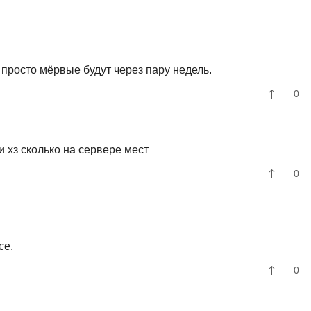
 просто мёрвые будут через пару недель.
0
 и хз сколько на сервере мест
0
се.
0