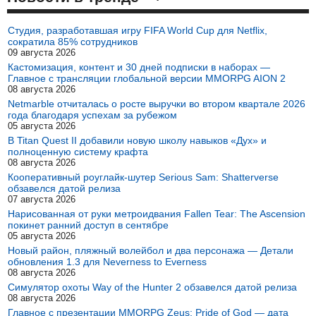
Студия, разработавшая игру FIFA World Cup для Netflix,
сократила 85% сотрудников
09 августа 2026
Кастомизация, контент и 30 дней подписки в наборах —
Главное с трансляции глобальной версии MMORPG AION 2
08 августа 2026
Netmarble отчиталась о росте выручки во втором квартале 2026
года благодаря успехам за рубежом
05 августа 2026
В Titan Quest II добавили новую школу навыков «Дух» и
полноценную систему крафта
08 августа 2026
Кооперативный роуглайк-шутер Serious Sam: Shatterverse
обзавелся датой релиза
07 августа 2026
Нарисованная от руки метроидвания Fallen Tear: The Ascension
покинет ранний доступ в сентябре
05 августа 2026
Новый район, пляжный волейбол и два персонажа — Детали
обновления 1.3 для Neverness to Everness
08 августа 2026
Симулятор охоты Way of the Hunter 2 обзавелся датой релиза
08 августа 2026
Главное с презентации MMORPG Zeus: Pride of God — дата