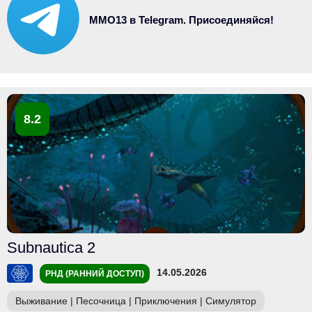
MMO13 в Telegram. Присоединяйся!
8.2
Subnautica 2
14.05.2026
РНД (РАННИЙ ДОСТУП)
Выживание
|
Песочница
|
Приключения
|
Симулятор