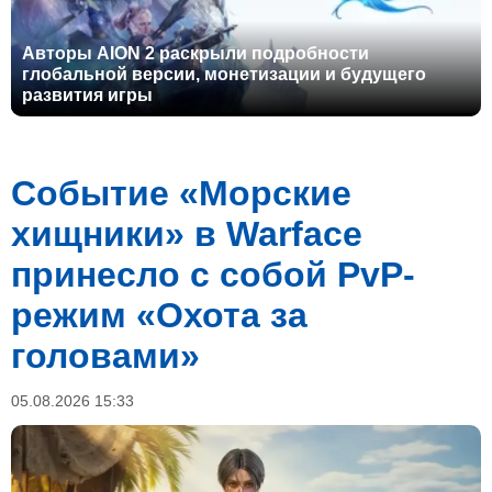
Авторы AION 2 раскрыли подробности
глобальной версии, монетизации и будущего
развития игры
Событие «Морские
хищники» в Warface
принесло с собой PvP-
режим «Охота за
головами»
05.08.2026 15:33