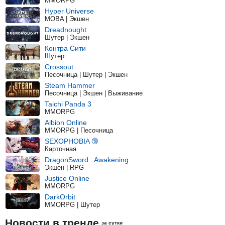
MMORPG
Hyper Universe
MOBA | Экшен
Dreadnought
Шутер | Экшен
Контра Сити
Шутер
Crossout
Песочница | Шутер | Экшен
Steam Hammer
Песочница | Экшен | Выживание
Taichi Panda 3
MMORPG
Albion Online
MMORPG | Песочница
SEXOPHOBIA 🔞
Карточная
DragonSword : Awakening
Экшен | RPG
Justice Online
MMORPG
DarkOrbit
MMORPG | Шутер
Новости в тренде
за сутки