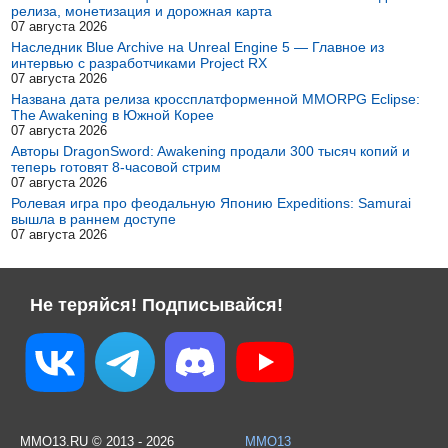
релиза, монетизация и дорожная карта
07 августа 2026
Наследник Blue Archive на Unreal Engine 5 — Главное из
интервью с разработчиками Project RX
07 августа 2026
Названа дата релиза кроссплатформенной MMORPG Eclipse:
The Awakening в Южной Корее
07 августа 2026
Авторы DragonSword: Awakening продали 300 тысяч копий и
теперь готовят 8-часовой стрим
07 августа 2026
Ролевая игра про феодальную Японию Expeditions: Samurai
вышла в раннем доступе
07 августа 2026
Не теряйся! Подписывайся!
MMO13.RU © 2013 - 2026
MMO13