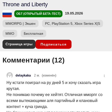
Throne and Liberty
19.05.2026
ОБТ (ОТКРЫТЫЙ БЕТА-ТЕСТ)
MMORPG
|
Экшен
PC, PlayStation 5, Xbox Series X|S
ММО
Бесплатная
Страница игры
Подписаться
Комментарии (
12
)
delaykaka
2 м.
(изменён)
Ну кстати поиграл на ру дней 5 и хочу сказать игра
крутая.
Не понимаю почему ее хейтят. Отличная мморпг со
всеми вытекающими аля партийный и клановый
контент + куча гринда.