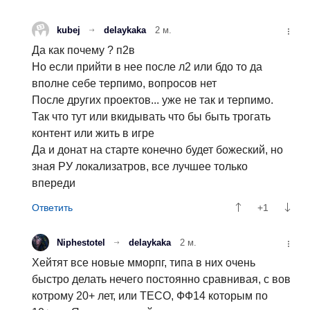
kubej
delaykaka
2 м.
Да как почему ? п2в
Но если прийти в нее после л2 или бдо то да
вполне себе терпимо, вопросов нет
После других проектов... уже не так и терпимо.
Так что тут или вкидывать что бы быть трогать
контент или жить в игре
Да и донат на старте конечно будет божеский, но
зная РУ локализатров, все лучшее только
впереди
+1
Niphestotel
delaykaka
2 м.
Хейтят все новые мморпг, типа в них очень
быстро делать нечего постоянно сравнивая, с вов
котрому 20+ лет, или ТЕСО, ФФ14 которым по