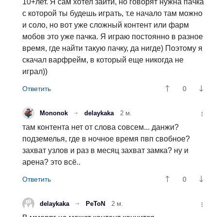
10+лет. Я сам хотел зайти, но говорят нужна пачка
с которой ты будешь играть, т.е начало там можно
и соло, но вот уже сложный контент или фарм
мобов это уже пачка. Я играю постоянно в разное
время, где найти такую пачку, да нигде) Поэтому я
скачал варфрейм, в который еще никогда не
играл))
0
Mononok
delaykaka
2 м.
там контента нет от слова совсем... данжи?
подземелья, где в ночное время пвп свобное?
захват узлов и раз в месяц захват замка? ну и
арена? это всё..
0
delaykaka
PeToN
2 м.