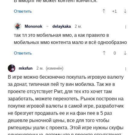
В мморпг не может контент кончится.
+1
Mononok
delaykaka
2 м.
так тл это мобильная ммо, а как правило в
мобильных ммо контента мало и всё однообразно
0
mksfun
2 м.
(изменён)
В игре можно бесконечно покупать игровую валюту
за донат, типичная пей ту вин мобилка. Так же в
проекте отсутствует Рмт, для тех кто хочет там
заработать, можете перехотеть. Рынок построен на
покупке игровой валюты в самой игре, разработчик
не брезгует продавать ее и на фан пее в 5 раз
дешевле рыночной цены, все для того чтобы
рмтешеры ушли с проекта. Этой игре нужны скуфы
однокнопочные, потому что в проекте отсутствуют