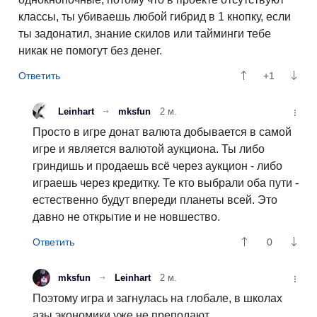
классы, ты убиваешь любой гибрид в 1 кнопку, если
ты задонатил, знание скилов или тайминги тебе
никак не помогут без денег.
+1
Leinhart
mksfun
2 м.
Просто в игре донат валюта добывается в самой
игре и является валютой аукциона. Ты либо
гриндишь и продаешь всё через аукцион - либо
играешь через кредитку. Те кто выбрали оба пути -
естественно будут впереди планеты всей. Это
давно не открытие и не новшество.
0
mksfun
Leinhart
2 м.
Поэтому игра и загнулась на глобале, в школах
азы экономики уже не преподают