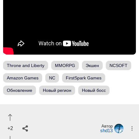
Throne and Liberty
MMORPG
Экшен
NCSOFT
Amazon Games
NC
FirstSpark Games
Обновление
Новый регион
Новый босс
Автор
+2
shd13