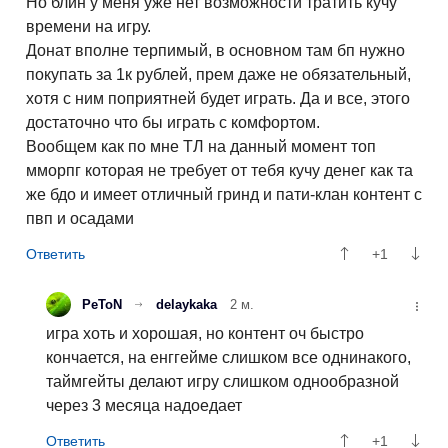
Но блин у меня уже нет возможности тратить кучу
времени на игру.
Донат вполне терпимый, в основном там бп нужно
покупать за 1к рублей, прем даже не обязательный,
хотя с ним поприятней будет играть. Да и все, этого
достаточно что бы играть с комфортом.
Вообщем как по мне ТЛ на данный момент топ
мморпг которая не требует от тебя кучу денег как та
же бдо и имеет отличный гринд и пати-клан контент с
пвп и осадами
+1
PeToN
delaykaka
2 м.
игра хоть и хорошая, но контент оч быстро
кончается, на енггейме слишком все однинакого,
таймгейты делают игру слишком однообразной
через 3 месяца надоедает
+1