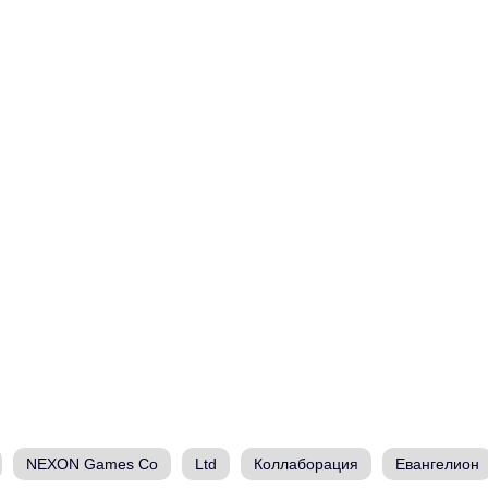
NEXON Games Co
Ltd
Коллаборация
Евангелион