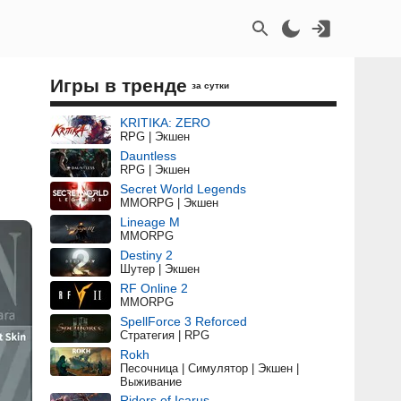
Игры в тренде
за сутки
KRITIKA: ZERO
RPG | Экшен
Dauntless
RPG | Экшен
Secret World Legends
MMORPG | Экшен
Lineage M
MMORPG
Destiny 2
Шутер | Экшен
RF Online 2
MMORPG
SpellForce 3 Reforced
Стратегия | RPG
Rokh
Песочница | Симулятор | Экшен |
Выживание
Riders of Icarus