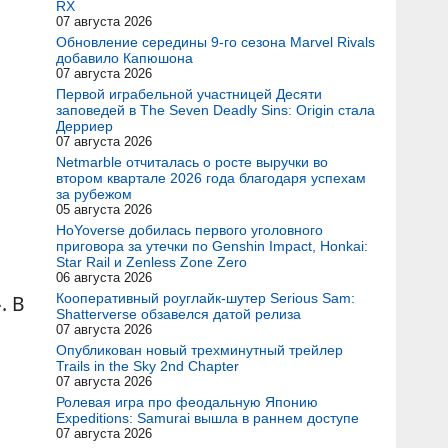
RX
07 августа 2026
Обновление середины 9-го сезона Marvel Rivals
добавило Капюшона
07 августа 2026
Первой играбельной участницей Десяти
заповедей в The Seven Deadly Sins: Origin стала
Дерриер
07 августа 2026
Netmarble отчиталась о росте выручки во
втором квартале 2026 года благодаря успехам
за рубежом
05 августа 2026
HoYoverse добилась первого уголовного
приговора за утечки по Genshin Impact, Honkai:
Star Rail и Zenless Zone Zero
06 августа 2026
. В
Кооперативный роуглайк-шутер Serious Sam:
Shatterverse обзавелся датой релиза
07 августа 2026
Опубликован новый трехминутный трейлер
Trails in the Sky 2nd Chapter
07 августа 2026
Ролевая игра про феодальную Японию
Expeditions: Samurai вышла в раннем доступе
07 августа 2026