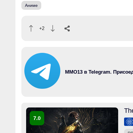
Аниме
+2
MMO13 в Telegram. Присое
Th
7.0