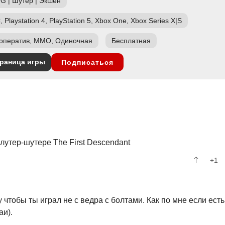
PG
|
Шутер
|
Экшен
, Playstation 4, PlayStation 5, Xbox One, Xbox Series X|S
оператив, ММО, Одиночная
Бесплатная
раница игры
Подписаться
лутер-шутере The First Descendant
+1
 чтобы ты играл не с ведра с болтами. Как по мне если есть
аи).