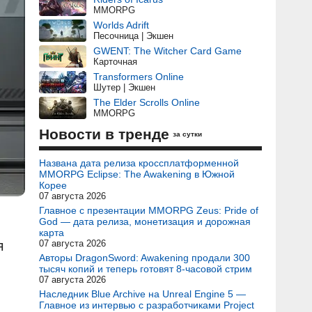
MMORPG
Worlds Adrift
Песочница | Экшен
GWENT: The Witcher Card Game
Карточная
Transformers Online
Шутер | Экшен
The Elder Scrolls Online
MMORPG
Новости в тренде
за сутки
Названа дата релиза кроссплатформенной
MMORPG Eclipse: The Awakening в Южной
Корее
07 августа 2026
Главное с презентации MMORPG Zeus: Pride of
God — дата релиза, монетизация и дорожная
карта
я
07 августа 2026
Авторы DragonSword: Awakening продали 300
тысяч копий и теперь готовят 8-часовой стрим
07 августа 2026
Наследник Blue Archive на Unreal Engine 5 —
Главное из интервью с разработчиками Project