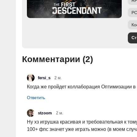
R
PC
Ко
Ст
Комментарии (
2
)
fersi_s
2 м.
Когда же пройдет коллаборация Оптимизации в 
stzoom
2 м.
Ну хз игрушка красивая и требовательная к тому
100+ фпс значет уже играть можно (в моем случ