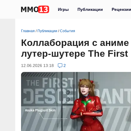
Игры
Публикации
Рецензи
Главная
/
Публикации
/
События
Коллаборация с аниме
лутер-шутере The First
12.06.2026 13:18
2