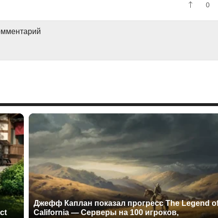
0
комментарий
Джефф Каплан показал прогресс The Legend o
ct
California — Серверы на 100 игроков,