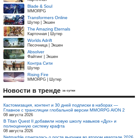
Blade & Soul
MMORPG
Transformers Online
Шутер | Экшен
The Amazing Eternals
Карточная | Шутер
Worlds Adrift
Песочница | Экшен
Absolver
Файтинг | Экшен
Контра Сити
Шутер
Rising Fire
MMORPG | Шутер
Новости в тренде
за сутки
Кастомизация, контент и 30 дней подписки в наборах —
Главное с трансляции глобальной версии MMORPG AION 2
08 августа 2026
В Titan Quest II добавили новую школу навыков «Дух» и
полноценную систему крафта
08 августа 2026
Netmarble отчиталась о росте выручки во втором квартале 2026