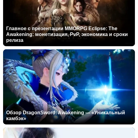
Главное с презентации MMORPG Eclipse: The
Awakening: монетизация, PvP, экономика и сроки
релиза
Обзор DragonSword: Awakening — «Уникальный
камбэк»