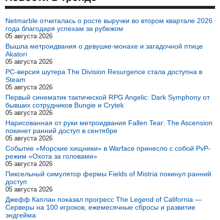
Netmarble отчиталась о росте выручки во втором квартале 2026
года благодаря успехам за рубежом
05 августа 2026
Вышла метроидвания о девушке-монахе и загадочной птице
Akatori
05 августа 2026
PC-версия шутера The Division Resurgence стала доступна в
Steam
05 августа 2026
Первый синематик тактической RPG Angelic: Dark Symphony от
бывших сотрудников Bungie и Crytek
05 августа 2026
Нарисованная от руки метроидвания Fallen Tear: The Ascension
покинет ранний доступ в сентябре
05 августа 2026
Событие «Морские хищники» в Warface принесло с собой PvP-
режим «Охота за головами»
05 августа 2026
Пиксельный симулятор фермы Fields of Mistria покинул ранний
доступ
05 августа 2026
Джефф Каплан показал прогресс The Legend of California —
Серверы на 100 игроков, ежемесячные сбросы и развитие
эндгейма