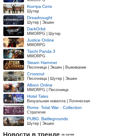
Контра Сити
Шутер
Dreadnought
Шутер | Экшен
DarkOrbit
MMORPG | Шутер
Justice Online
MMORPG
Taichi Panda 3
MMORPG
Steam Hammer
Песочница | Экшен | Выживание
Crossout
Песочница | Шутер | Экшен
Albion Online
MMORPG | Песочница
Hotel Tales
Визуальная новелла | Логическая
Rome: Total War - Collection
Стратегия
PUBG: Battlegrounds
Шутер | Экшен
Новости в тренде
за сутки