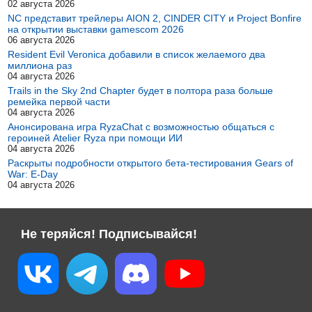
02 августа 2026
NC представит трейлеры AION 2, CINDER CITY и Project Bonfire
на открытии выставки gamescom 2026
06 августа 2026
Resident Evil Veronica добавили в список желаемого два
миллиона раз
04 августа 2026
Trails in the Sky 2nd Chapter будет в полтора раза больше
ремейка первой части
04 августа 2026
Анонсирована игра RyzaChat с возможностью общаться с
героиней Atelier Ryza при помощи ИИ
04 августа 2026
Раскрыты подробности открытого бета-тестирования Gears of
War: E-Day
04 августа 2026
Не теряйся! Подписывайся!