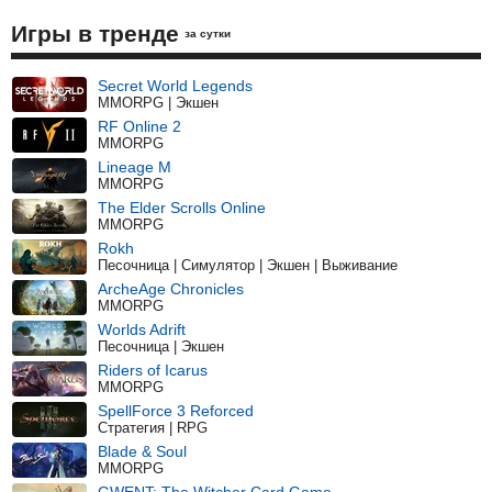
Игры в тренде
за сутки
Secret World Legends
MMORPG | Экшен
RF Online 2
MMORPG
Lineage M
MMORPG
The Elder Scrolls Online
MMORPG
Rokh
Песочница | Симулятор | Экшен | Выживание
ArcheAge Chronicles
MMORPG
Worlds Adrift
Песочница | Экшен
Riders of Icarus
MMORPG
SpellForce 3 Reforced
Стратегия | RPG
Blade & Soul
MMORPG
GWENT: The Witcher Card Game