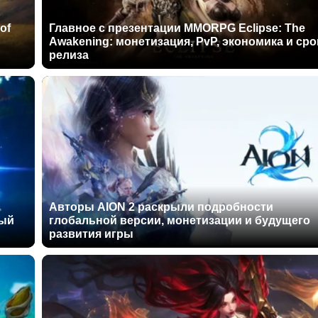
of
Главное с презентации MMORPG Eclipse: The
Awakening: монетизация, PvP, экономика и сро
релиза
Авторы AION 2 раскрыли подробности
ный
глобальной версии, монетизации и будущего
развития игры