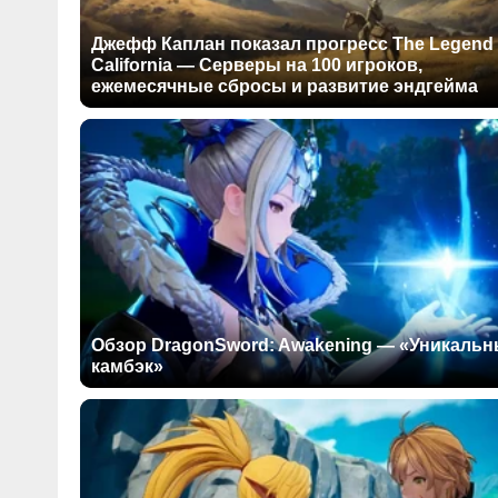
Джефф Каплан показал прогресс The Legend 
California — Серверы на 100 игроков,
ежемесячные сбросы и развитие эндгейма
Обзор DragonSword: Awakening — «Уникаль
камбэк»