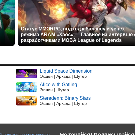
Статус MMORPG, подход к балансу и успех
режима ARAM «Хаос» — Главное из интервью 
разработчиками MOBA League of Legends
Liquid Space Dimension
Экшен | Аркада | Шутер
Alice with Gatling
Экшен | Шутер
Steredenn: Binary Stars
Экшен | Аркада | Шутер
Не теряйся! Подписывайся
Использование материалов