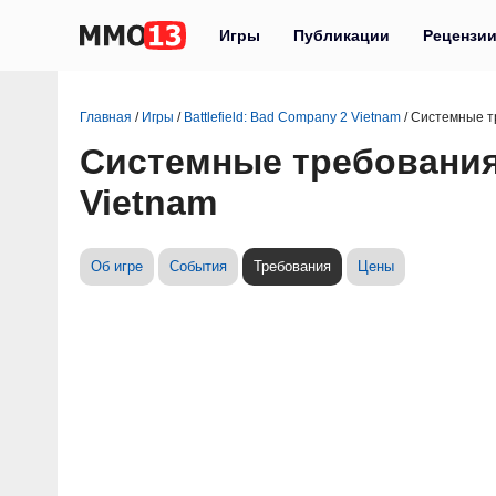
Игры
Публикации
Рецензи
Главная
/
Игры
/
Battlefield: Bad Company 2 Vietnam
/
Системные т
Системные требования 
Vietnam
Об игре
События
Требования
Цены