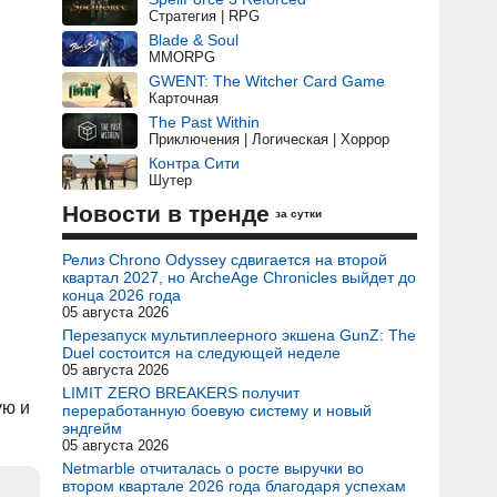
Стратегия | RPG
Blade & Soul
MMORPG
GWENT: The Witcher Card Game
Карточная
The Past Within
Приключения | Логическая | Хоррор
Контра Сити
Шутер
Новости в тренде
за сутки
Релиз Chrono Odyssey сдвигается на второй
квартал 2027, но ArcheAge Chronicles выйдет до
конца 2026 года
05 августа 2026
Перезапуск мультиплеерного экшена GunZ: The
Duel состоится на следующей неделе
05 августа 2026
LIMIT ZERO BREAKERS получит
ую и
переработанную боевую систему и новый
эндгейм
05 августа 2026
Netmarble отчиталась о росте выручки во
втором квартале 2026 года благодаря успехам