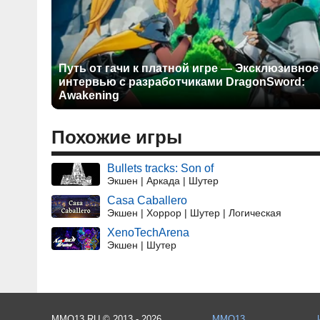
Путь от гачи к платной игре — Эксклюзивное
интервью с разработчиками DragonSword:
Awakening
Похожие игры
Bullets tracks: Son of
Экшен | Аркада | Шутер
Casa Caballero
Экшен | Хоррор | Шутер | Логическая
XenoTechArena
Экшен | Шутер
MMO13.RU © 2013 - 2026
MMO13