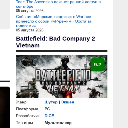
Tear: The Ascension покинет ранний доступ в
сентябре
05 августа 2026
Событие «Морские хищники» в Warface
принесло с собой PvP-режим «Охота за
головами»
05 августа 2026
Battlefield: Bad Company 2
Vietnam
9.2
Жанр
Шутер
|
Экшен
Платформа
PC
Разработчик
DICE
Тип игры
Мультиплеер