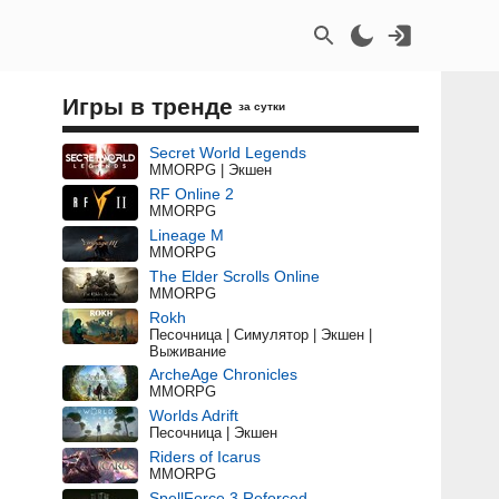
Игры в тренде
за сутки
Secret World Legends
MMORPG | Экшен
RF Online 2
MMORPG
Lineage M
MMORPG
The Elder Scrolls Online
MMORPG
Rokh
Песочница | Симулятор | Экшен |
Выживание
ArcheAge Chronicles
MMORPG
Worlds Adrift
Песочница | Экшен
Riders of Icarus
MMORPG
SpellForce 3 Reforced