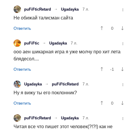
puFiFticRetard
Ugadayka
7 л.
Не обижай талисман сайта
0
puFiFtic
Ugadayka
7 л.
ооо аен шикарная игра я уже молчу про хит лета
блядесол....
-1
Ugadayka
puFiFticRetard
7 л.
Ну я вижу ты его поклонник?
0
puFiFticRetard
Ugadayka
7 л.
Читая все что пишет этот человек(?!?!) как не