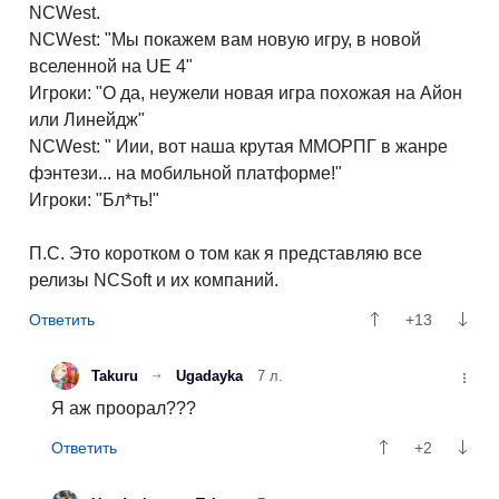
NCWest.
NCWest: "Мы покажем вам новую игру, в новой
вселенной на UE 4"
Игроки: "О да, неужели новая игра похожая на Айон
или Линейдж"
NCWest: " Иии, вот наша крутая ММОРПГ в жанре
фэнтези... на мобильной платформе!"
Игроки: "Бл*ть!"
П.С. Это коротком о том как я представляю все
релизы NCSoft и их компаний.
+13
Takuru
Ugadayka
7 л.
Я аж проорал???
+2