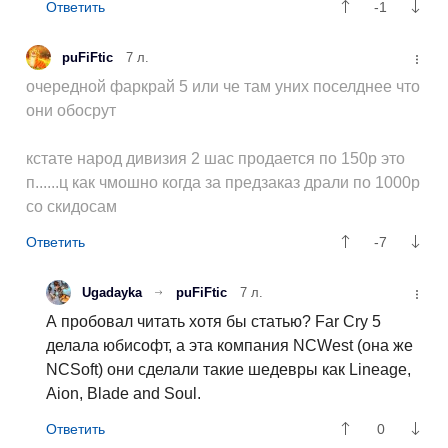
-1
puFiFtic
7 л.
очередной фаркрай 5 или че там уних поселднее что
они обосрут
кстате народ дивизия 2 шас продается по 150р это
п......ц как чмошно когда за предзаказ драли по 1000р
со скидосам
-7
Ugadayka
puFiFtic
7 л.
А пробовал читать хотя бы статью? Far Cry 5
делала юбисофт, а эта компания NCWest (она же
NCSoft) они сделали такие шедевры как Lineage,
Aion, Blade and Soul.
0