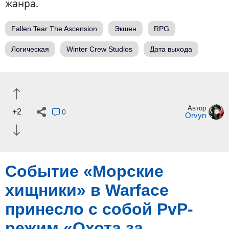
жанра.
Fallen Tear The Ascension
Экшен
RPG
Логическая
Winter Crew Studios
Дата выхода
Автор
+2
0
Orvyn
Событие «Морские
хищники» в Warface
принесло с собой PvP-
режим «Охота за