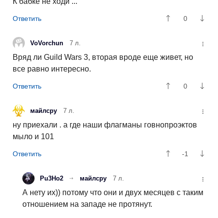
К бабке не ходи ...
0
VoVorchun
7 л.
Вряд ли Guild Wars 3, вторая вроде еще живет, но
все равно интересно.
0
майлсру
7 л.
ну приехали . а где наши флагманы говнопроэктов
мыло и 101
-1
Pu3Ho2
майлсру
7 л.
А нету их)) потому что они и двух месяцев с таким
отношением на западе не протянут.