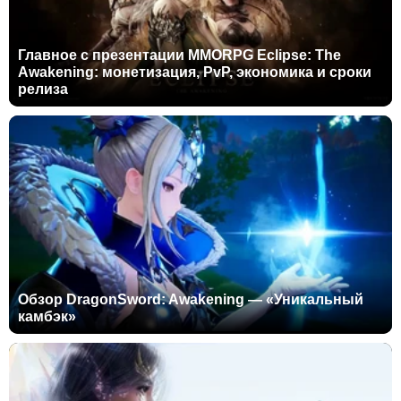
Главное с презентации MMORPG Eclipse: The
Awakening: монетизация, PvP, экономика и сроки
релиза
Обзор DragonSword: Awakening — «Уникальный
камбэк»