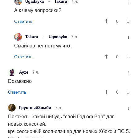
Ugadayka
Takuru
7 л.
А к чему вопросики?
0
Takuru
Ugadayka
7 л.
Смайлов нет потому что .
0
Ayze
7 л.
Dозможно
0
ГрустныйЗомби
7 л.
Покажут .. какой нибудь "свой Год оф Вар" для
новых консолей.
крч сессионый кооп-слэшер для новых Хбокс и ПС 5.