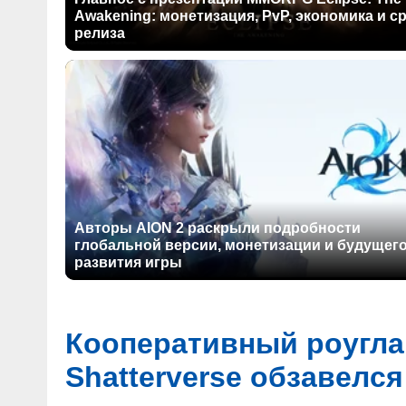
Awakening: монетизация, PvP, экономика и с
релиза
Авторы AION 2 раскрыли подробности
глобальной версии, монетизации и будущег
развития игры
Кооперативный роуглай
Shatterverse обзавелся