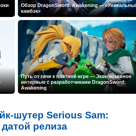
роки
Обзор DragonSword: Awakening — «Уникальны
камбэк»
Путь от гачи к платной игре — Эксклюзивное
о
интервью с разработчиками DragonSword:
Awakening
к-шутер Serious Sam:
 датой релиза