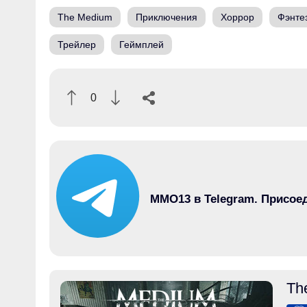
The Medium
Приключения
Хоррор
Фэнте
Трейлер
Геймплей
0
MMO13 в Telegram. Присое
Th