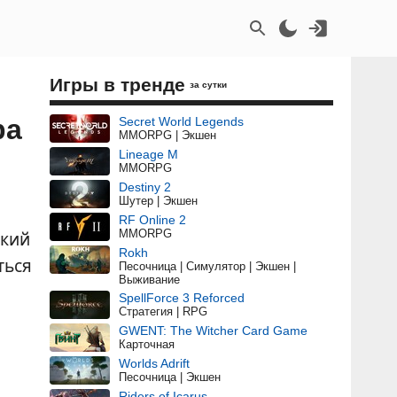
Игры в тренде
за сутки
ра
Secret World Legends
MMORPG | Экшен
Lineage M
MMORPG
Destiny 2
Шутер | Экшен
RF Online 2
MMORPG
ский
Rokh
ться
Песочница | Симулятор | Экшен |
Выживание
SpellForce 3 Reforced
Стратегия | RPG
GWENT: The Witcher Card Game
Карточная
Worlds Adrift
Песочница | Экшен
Riders of Icarus