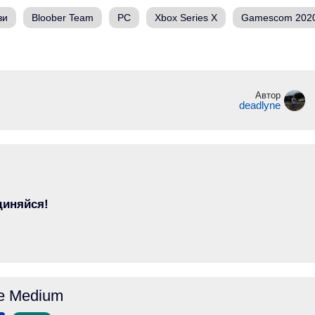
зи
Bloober Team
PC
Xbox Series X
Gamescom 202
Автор
deadlyne
диняйся!
e Medium