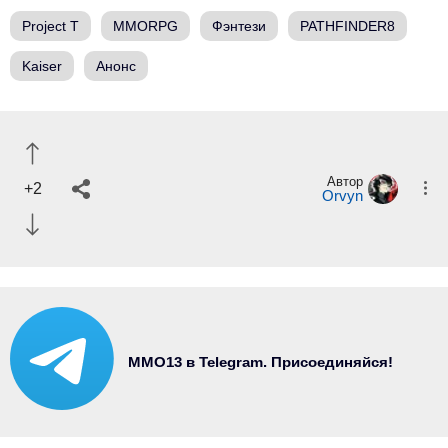
Project T
MMORPG
Фэнтези
PATHFINDER8
Kaiser
Анонс
Автор
+2
Orvyn
MMO13 в Telegram. Присоединяйся!