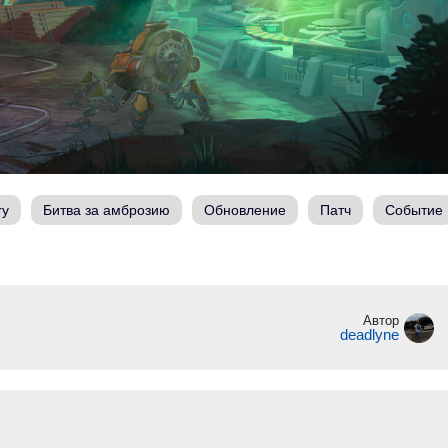
ry
Битва за амброзию
Обновление
Патч
Событие
Автор
deadlyne