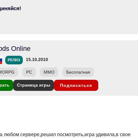
диняйся!
ods Online
15.10.2010
РЕЛИЗ
MORPG
PC
ММО
Бесплатная
рать
Страница игры
Подписаться
а любом сервере,решил посмотреть,игра удивила,в свое