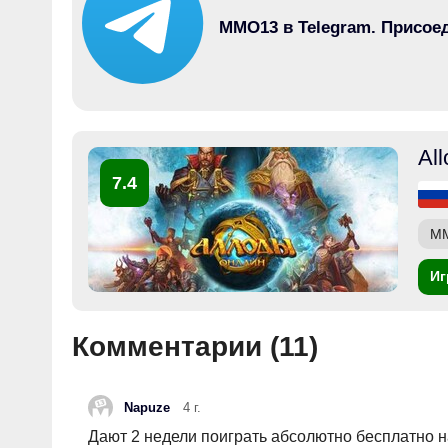
MMO13 в Telegram. Присое
All
7.4
M
Иг
Комментарии (
11
)
Napuze
4 г.
Дают 2 недели поиграть абсолютно бесплатно н