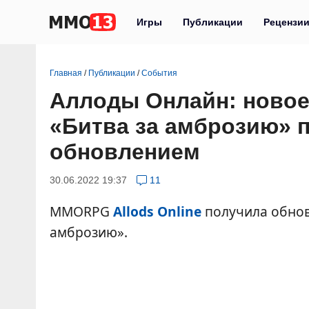
Игры
Публикации
Рецензи
Главная
/
Публикации
/
События
Аллоды Онлайн: новое
«Битва за амброзию» 
обновлением
30.06.2022 19:37
11
MMORPG
Allods Online
получила обнов
амброзию».