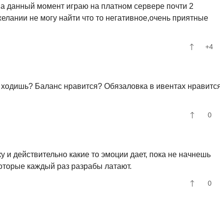
на данный момент играю на платном сервере почти 2
лании не могу найти что то негативное,очень приятные
+4
 ходишь? Баланс нравится? Обязаловка в ивентах нравитс
0
у и действительно какие то эмоции дает, пока не начнешь
которые каждый раз разрабы латают.
0