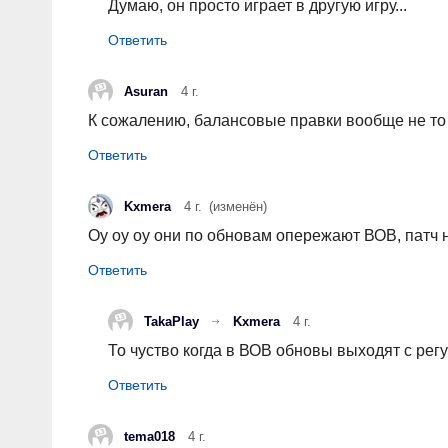
Думаю, он просто играет в другую игру...
Asuran
4 г.
К сожалению, балансовые правки вообще не то 
Kxmera
4 г.
(изменён)
Оу оу оу они по обновам опережают ВОВ, патч н
TakaPlay
Kxmera
4 г.
То чуство когда в ВОВ обновы выходят с регу
tema018
4 г.