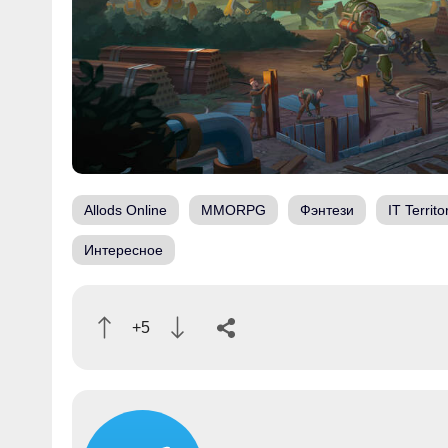
Allods Online
MMORPG
Фэнтези
IT Territo
Интересное
+5