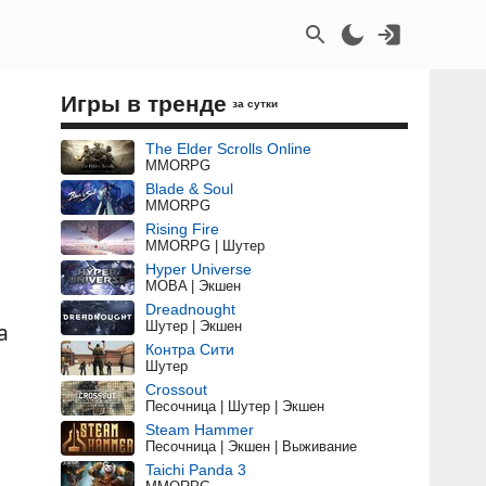
Игры в тренде
за сутки
The Elder Scrolls Online
MMORPG
Blade & Soul
MMORPG
Rising Fire
MMORPG | Шутер
Hyper Universe
MOBA | Экшен
Dreadnought
Шутер | Экшен
а
Контра Сити
Шутер
Crossout
Песочница | Шутер | Экшен
Steam Hammer
Песочница | Экшен | Выживание
Taichi Panda 3