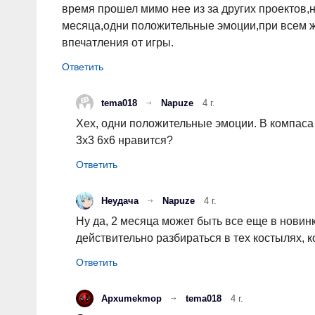
время прошел мимо нее из за других проектов,
месяца,одни положительные эмоции,при всем же
впечатления от игры.
tema018
Napuze
4 г.
Хех, одни положительные эмоции. В компаса
3х3 6х6 нравится?
Неудача
Napuze
4 г.
Ну да, 2 месяца может быть все еще в новинк
действительно разбираться в тех костылях, 
Apxumekmop
tema018
4 г.