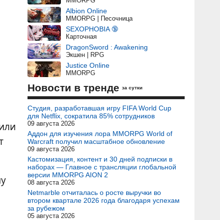
MMORPG
Albion Online
MMORPG | Песочница
SEXOPHOBIA 🔞
Карточная
DragonSword : Awakening
Экшен | RPG
Justice Online
MMORPG
Новости в тренде
за сутки
Студия, разработавшая игру FIFA World Cup
для Netflix, сократила 85% сотрудников
 или
09 августа 2026
Аддон для изучения лора MMORPG World of
т
Warcraft получил масштабное обновление
09 августа 2026
Кастомизация, контент и 30 дней подписки в
наборах — Главное с трансляции глобальной
версии MMORPG AION 2
му
08 августа 2026
Netmarble отчиталась о росте выручки во
втором квартале 2026 года благодаря успехам
за рубежом
05 августа 2026