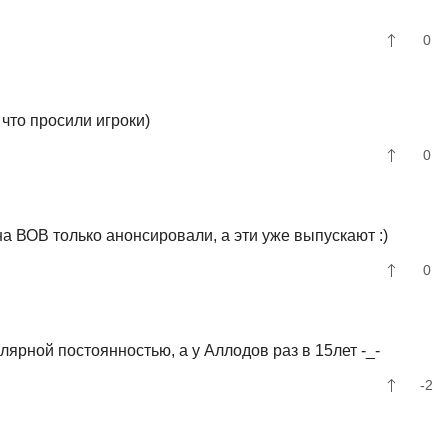
0
что просили игроки)
0
а ВОВ только анонсировали, а эти уже выпускают :)
0
лярной постоянностью, а у Аллодов раз в 15лет -_-
-2