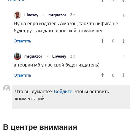
Livesey
mrguazor
3 г.
Ну на евро издатель Амазон, так что нифига не
будет ру. Там даже японской озвучки нет
0
mrguazor
Livesey
3 г.
в теории мб у нас свой будет издатель)
0
Что вы думаете?
Войдите
, чтобы оставить
комментарий
В центре внимания