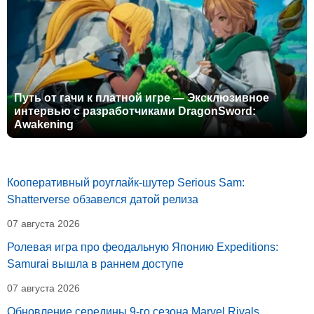
Путь от гачи к платной игре — Эксклюзивное
интервью с разработчиками DragonSword:
Awakening
Кооперативный роуглайк-шутер Serious Sam:
Shatterverse обзавелся датой релиза
07 августа 2026
Ролевая игра про феодальную Японию Expeditions:
Samurai вышла в раннем доступе
07 августа 2026
Обновление середины 9-го сезона Marvel Rivals