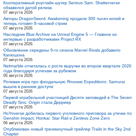
Кооперативный роуглайк-шутер Serious Sam: Shatterverse
обзавелся датой релиза
07 августа 2026
Авторы DragonSword: Awakening продали 300 тысяч копий и
теперь готовят 8-часовой стрим
07 августа 2026
Наследник Blue Archive на Unreal Engine 5 — Главное из
интервью с разработчиками Project RX
07 августа 2026
Обновление середины 9-го сезона Marvel Rivals добавило
Капюшона
07 августа 2026
Netmarble отчиталась о росте выручки во втором квартале 2026
года благодаря успехам за рубежом
05 августа 2026
Ролевая игра про феодальную Японию Expeditions: Samurai
вышла в раннем доступе
07 августа 2026
Первой играбельной участницей Десяти заповедей в The Seven
Deadly Sins: Origin стала Дерриер
07 августа 2026
HoYoverse добилась первого уголовного приговора за утечки по
Genshin Impact, Honkai: Star Rail и Zenless Zone Zero
06 августа 2026
Опубликован новый трехминутный трейлер Trails in the Sky 2nd
Chapter