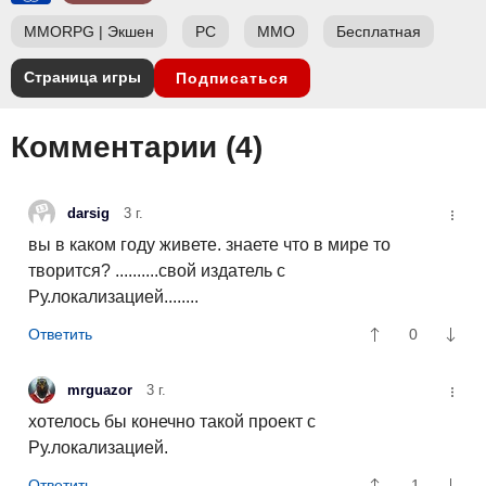
MMORPG
|
Экшен
PC
ММО
Бесплатная
Страница игры
Подписаться
Комментарии (
4
)
darsig
3 г.
вы в каком году живете. знаете что в мире то
творится? ..........свой издатель с
Ру.локализацией........
0
mrguazor
3 г.
хотелось бы конечно такой проект с
Ру.локализацией.
-1