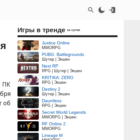
Игры в тренде
за сутки
ия
Justice Online
MMORPG
PUBG: Battlegrounds
Шутер | Экшен
Next RP
RPG | Шутер | Экшен
KRITIKA: ZERO
RPG | Экшен
 ПК
Destiny 2
ября
Шутер | Экшен
Dauntless
т об
RPG | Экшен
Secret World Legends
MMORPG | Экшен
RF Online 2
MMORPG
Lineage M