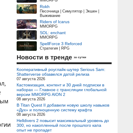
MMORPG
Rokh
Песочница | Симулятор | Экшен |
Выживание
Riders of Icarus
MMORPG
SOL: enchant
MMORPG
SpellForce 3 Reforced
Стратегия | RPG
Новости в тренде
за сутки
Кооперативный роуглайк-шутер Serious Sam:
Shatterverse обзавелся датой релиза
07 августа 2026
л,
Кастомизация, контент и 30 дней подписки в
наборах — Главное с трансляции глобальной
е
версии MMORPG AION 2
08 августа 2026
ным
В Titan Quest II добавили новую школу навыков
«Дух» и полноценную систему крафта
08 августа 2026
Helldivers 2 повысит максимальный уровень до
огии
300, но накопленный после прошлого капа
опыт не пропадет