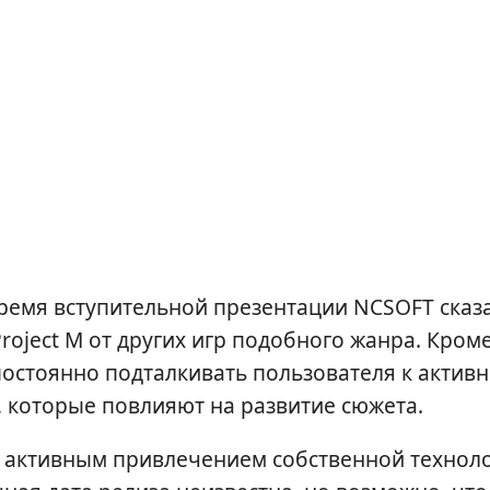
ремя вступительной презентации NCSOFT сказа
roject M от других игр подобного жанра. Кром
 постоянно подталкивать пользователя к актив
, которые повлияют на развитие сюжета.
5 с активным привлечением собственной технол