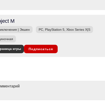
oject M
иключения
|
Экшен
PC, PlayStation 5, Xbox Series X|S
иночная
раница игры
Подписаться
комментарий