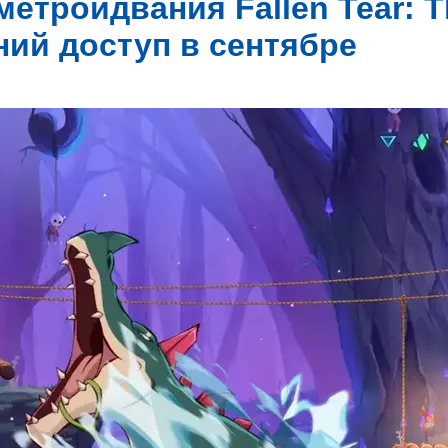
метроидвания Fallen Tear: T
ний доступ в сентябре