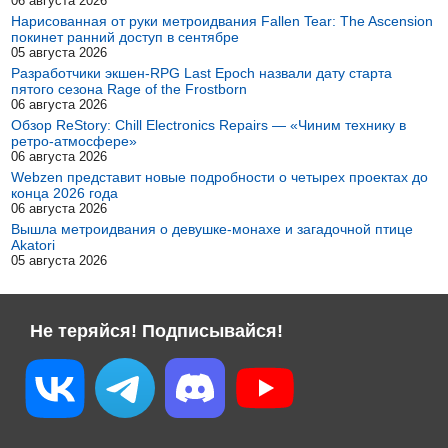
06 августа 2026
Нарисованная от руки метроидвания Fallen Tear: The Ascension
покинет ранний доступ в сентябре
05 августа 2026
Разработчики экшен-RPG Last Epoch назвали дату старта
пятого сезона Rage of the Frostborn
06 августа 2026
Обзор ReStory: Chill Electronics Repairs — «Чиним технику в
ретро-атмосфере»
06 августа 2026
Webzen представит новые подробности о четырех проектах до
конца 2026 года
06 августа 2026
Вышла метроидвания о девушке-монахе и загадочной птице
Akatori
05 августа 2026
Не теряйся! Подписывайся!