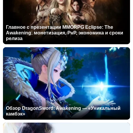
Главное с презентации MMORPG Eclipse: The
Awakening: монетизация, PvP, экономика и сроки
релиза
Обзор DragonSword: Awakening — «Уникальный
камбэк»