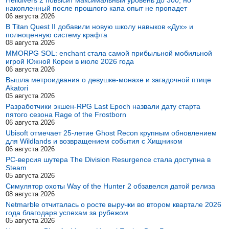
Helldivers 2 повысит максимальный уровень до 300, но
накопленный после прошлого капа опыт не пропадет
06 августа 2026
В Titan Quest II добавили новую школу навыков «Дух» и
полноценную систему крафта
08 августа 2026
MMORPG SOL: enchant стала самой прибыльной мобильной
игрой Южной Кореи в июле 2026 года
06 августа 2026
Вышла метроидвания о девушке-монахе и загадочной птице
Akatori
05 августа 2026
Разработчики экшен-RPG Last Epoch назвали дату старта
пятого сезона Rage of the Frostborn
06 августа 2026
Ubisoft отмечает 25-летие Ghost Recon крупным обновлением
для Wildlands и возвращением события с Хищником
06 августа 2026
PC-версия шутера The Division Resurgence стала доступна в
Steam
05 августа 2026
Симулятор охоты Way of the Hunter 2 обзавелся датой релиза
08 августа 2026
Netmarble отчиталась о росте выручки во втором квартале 2026
года благодаря успехам за рубежом
05 августа 2026