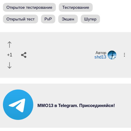
Открытое тестирование
Тестирование
Открытый тест
PvP
Экшен
Шутер
Автор
+1
shd13
MMO13 в Telegram. Присоединяйся!