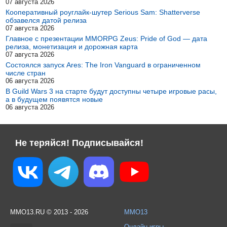
07 августа 2026
Кооперативный роуглайк-шутер Serious Sam: Shatterverse
обзавелся датой релиза
07 августа 2026
Главное с презентации MMORPG Zeus: Pride of God — дата
релиза, монетизация и дорожная карта
07 августа 2026
Состоялся запуск Ares: The Iron Vanguard в ограниченном
числе стран
06 августа 2026
В Guild Wars 3 на старте будут доступны четыре игровые расы,
а в будущем появятся новые
06 августа 2026
Не теряйся! Подписывайся!
MMO13.RU © 2013 - 2026
MMO13
Онлайн игры