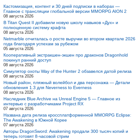
Кастомизация, контент и 30 дней подписки в наборах —
Главное с трансляции глобальной версии MMORPG AION 2
08 августа 2026
В Titan Quest II добавили новую школу навыков «Дух» и
полноценную систему крафта
08 августа 2026
Netmarble отчиталась о росте выручки во втором квартале 2026
года благодаря успехам за рубежом
05 августа 2026
Кооперативный экстракшен-экшен про драконов Dragonhold
покинул ранний доступ
08 августа 2026
Симулятор охоты Way of the Hunter 2 обзавелся датой релиза
08 августа 2026
Новый район, пляжный волейбол и два персонажа — Детали
обновления 1.3 для Neverness to Everness
08 августа 2026
Наследник Blue Archive на Unreal Engine 5 — Главное из
интервью с разработчиками Project RX
07 августа 2026
Названа дата релиза кроссплатформенной MMORPG Eclipse:
The Awakening в Южной Корее
07 августа 2026
Авторы DragonSword: Awakening продали 300 тысяч копий и
теперь готовят 8-часовой стрим