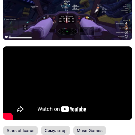
Stars of Icarus
Симулятор
Muse Games