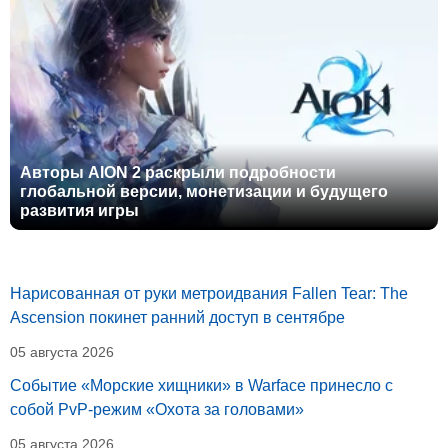
Авторы AION 2 раскрыли подробности
глобальной версии, монетизации и будущего
развития игры
Нарисованная от руки метроидвания Fallen Tear: The
Ascension покинет ранний доступ в сентябре
05 августа 2026
Событие «Морские хищники» в Warface принесло с
собой PvP-режим «Охота за головами»
05 августа 2026