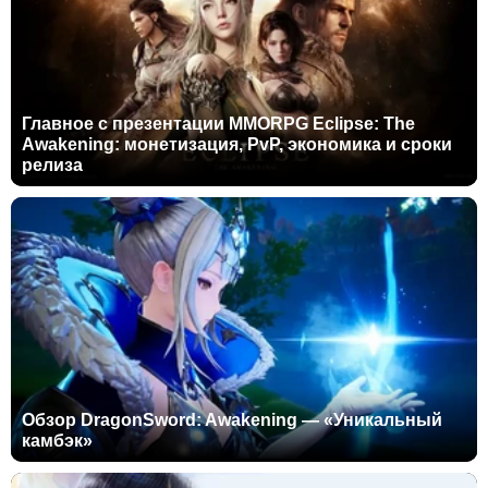
Главное с презентации MMORPG Eclipse: The
Awakening: монетизация, PvP, экономика и сроки
релиза
Обзор DragonSword: Awakening — «Уникальный
камбэк»