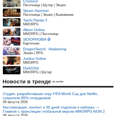
Crossout
Песочница | Шутер | Экшен
Steam Hammer
Песочница | Экшен | Выживание
Taichi Panda 3
MMORPG
Albion Online
MMORPG | Песочница
SEXOPHOBIA 🔞
Карточная
DragonSword : Awakening
Экшен | RPG
Justice Online
MMORPG
DarkOrbit
MMORPG | Шутер
Новости в тренде
за сутки
Студия, разработавшая игру FIFA World Cup для Netflix,
сократила 85% сотрудников
09 августа 2026
Кастомизация, контент и 30 дней подписки в наборах —
Главное с трансляции глобальной версии MMORPG AION 2
08 августа 2026