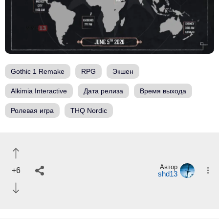
Gothic 1 Remake
RPG
Экшен
Alkimia Interactive
Дата релиза
Время выхода
Ролевая игра
THQ Nordic
Автор
+6
shd13