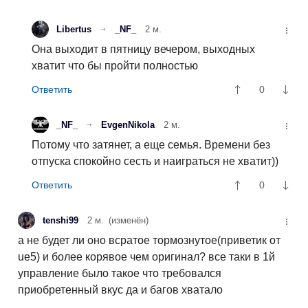
Libertus
_NF_
2 м.
Она выходит в пятницу вечером, выходных
хватит что бы пройти полностью
0
_NF_
EvgenNikola
2 м.
Потому что затянет, а еще семья. Времени без
отпуска спокойно сесть и наиграться не хватит))
0
tenshi99
2 м.
(изменён)
а не будет ли оно всратое тормознутое(приветик от
ue5) и более корявое чем оригинал? все таки в 1й
управление было такое что требовался
приобретенный вкус да и багов хватало