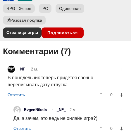
RPG
|
Экшен
PC
Одиночная
💰
Разовая покупка
Страница игры
Подписаться
Комментарии (
7
)
_NF_
2 м.
В понедельник теперь придется срочно
переписывать дату отпуска.
0
EvgenNikola
_NF_
2 м.
Да, а зачем, это ведь не онлайн игра?)
0