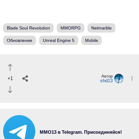
Blade Soul Revolution
MMORPG
Netmarble
Обновление
Unreal Engine 5
Mobile
Автор
+1
shd13
MMO13 в Telegram. Присоединяйся!