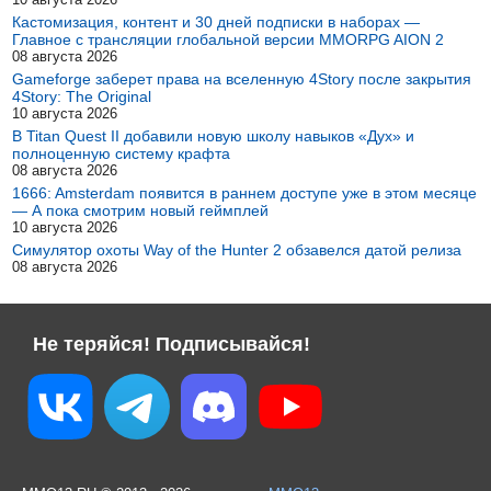
Кастомизация, контент и 30 дней подписки в наборах —
Главное с трансляции глобальной версии MMORPG AION 2
08 августа 2026
Gameforge заберет права на вселенную 4Story после закрытия
4Story: The Original
10 августа 2026
В Titan Quest II добавили новую школу навыков «Дух» и
полноценную систему крафта
08 августа 2026
1666: Amsterdam появится в раннем доступе уже в этом месяце
— А пока смотрим новый геймплей
10 августа 2026
Симулятор охоты Way of the Hunter 2 обзавелся датой релиза
08 августа 2026
Не теряйся! Подписывайся!