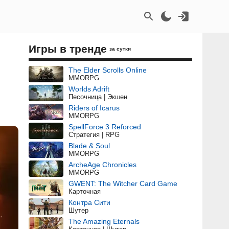
Игры в тренде
за сутки
The Elder Scrolls Online
MMORPG
Worlds Adrift
Песочница | Экшен
Riders of Icarus
MMORPG
SpellForce 3 Reforced
Стратегия | RPG
Blade & Soul
MMORPG
ArcheAge Chronicles
MMORPG
GWENT: The Witcher Card Game
Карточная
Контра Сити
Шутер
The Amazing Eternals