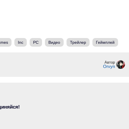
ames
Inc
PC
Видео
Трейлер
Геймплей
Автор
Orvyn
диняйся!