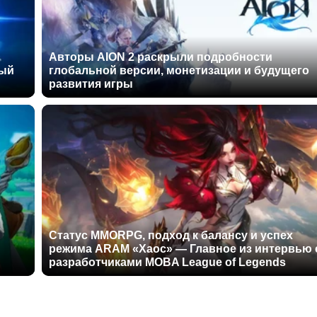
Авторы AION 2 раскрыли подробности
ный
глобальной версии, монетизации и будущего
развития игры
Статус MMORPG, подход к балансу и успех
режима ARAM «Хаос» — Главное из интервью 
разработчиками MOBA League of Legends