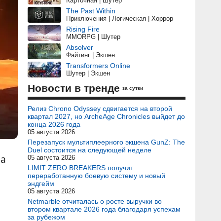
Карточная | Шутер
The Past Within
Приключения | Логическая | Хоррор
Rising Fire
MMORPG | Шутер
Absolver
Файтинг | Экшен
Transformers Online
Шутер | Экшен
Новости в тренде
за сутки
Релиз Chrono Odyssey сдвигается на второй
квартал 2027, но ArcheAge Chronicles выйдет до
конца 2026 года
05 августа 2026
Перезапуск мультиплеерного экшена GunZ: The
Duel состоится на следующей неделе
на
05 августа 2026
LIMIT ZERO BREAKERS получит
переработанную боевую систему и новый
эндгейм
05 августа 2026
Netmarble отчиталась о росте выручки во
втором квартале 2026 года благодаря успехам
за рубежом