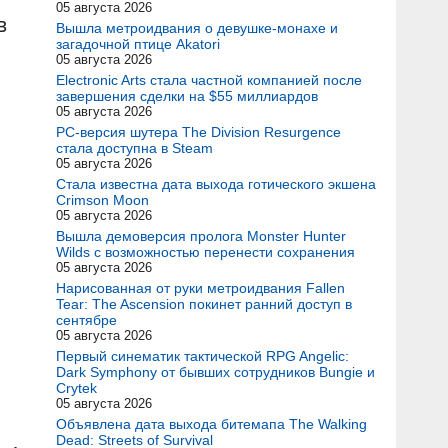
05 августа 2026
в
Вышла метроидвания о девушке-монахе и
загадочной птице Akatori
05 августа 2026
Electronic Arts стала частной компанией после
завершения сделки на $55 миллиардов
05 августа 2026
PC-версия шутера The Division Resurgence
стала доступна в Steam
05 августа 2026
Стала известна дата выхода готического экшена
Crimson Moon
05 августа 2026
Вышла демоверсия пролога Monster Hunter
Wilds с возможностью перенести сохранения
05 августа 2026
Нарисованная от руки метроидвания Fallen
Tear: The Ascension покинет ранний доступ в
сентябре
05 августа 2026
Первый синематик тактической RPG Angelic:
Dark Symphony от бывших сотрудников Bungie и
Crytek
05 августа 2026
Объявлена дата выхода битемапа The Walking
Dead: Streets of Survival