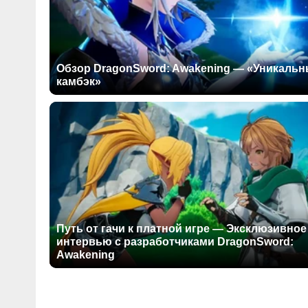
Обзор DragonSword: Awakening — «Уникаль
камбэк»
Путь от гачи к платной игре — Эксклюзивное
интервью с разработчиками DragonSword:
Awakening