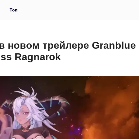
и
Топ
в новом трейлере Granblue
ess Ragnarok