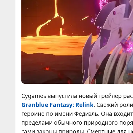
Cygames выпустила новый трейлер рас
Granblue Fantasy: Relink
. Свежий рол
героине по имени Федиэль. Она входит
пределами обычного природного порядк
сами законы природы. Смертные для н