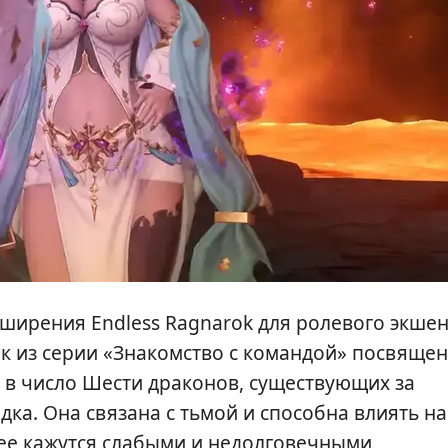
ширения Endless Ragnarok для ролевого экше
ик из серии «Знакомство с командой» посвящен
 в число Шести драконов, существующих за
а. Она связана с тьмой и способна влиять на
ее кажутся слабыми и недолговечными