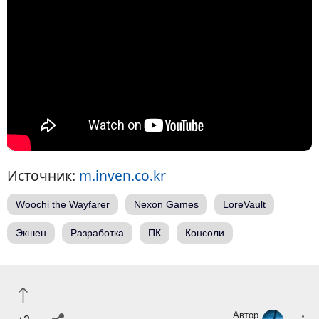
Источник:
m.inven.co.kr
Woochi the Wayfarer
Nexon Games
LoreVault
Экшен
Разработка
ПК
Консоли
Автор