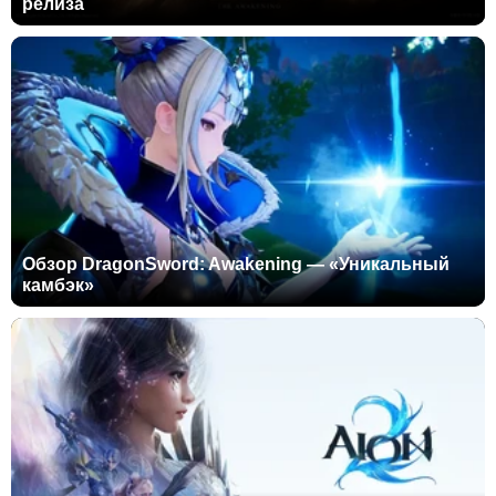
релиза
Обзор DragonSword: Awakening — «Уникальный
камбэк»