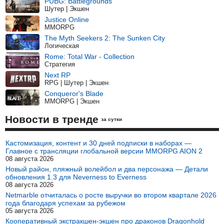
PUBG: Battlegrounds
Шутер | Экшен
Justice Online
MMORPG
The Myth Seekers 2: The Sunken City
Логическая
Rome: Total War - Collection
Стратегия
Next RP
RPG | Шутер | Экшен
Conqueror's Blade
MMORPG | Экшен
Новости в тренде
за сутки
Кастомизация, контент и 30 дней подписки в наборах —
Главное с трансляции глобальной версии MMORPG AION 2
08 августа 2026
Новый район, пляжный волейбол и два персонажа — Детали
обновления 1.3 для Neverness to Everness
08 августа 2026
Netmarble отчиталась о росте выручки во втором квартале 2026
года благодаря успехам за рубежом
05 августа 2026
Кооперативный экстракшен-экшен про драконов Dragonhold