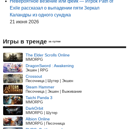
Невероятное везение или фейк — Игрок Path of
Exile рассказал о выпадении пяти Зеркал
Каландры из одного сундука
21 июня 2026
Игры в тренде
за сутки
The Elder Scrolls Online
MMORPG
DragonSword : Awakening
Экшен | RPG
Crossout
Песочница | Шутер | Экшен
Steam Hammer
Песочница | Экшен | Выживание
Taichi Panda 3
MMORPG
DarkOrbit
MMORPG | Шутер
Albion Online
MMORPG | Песочница