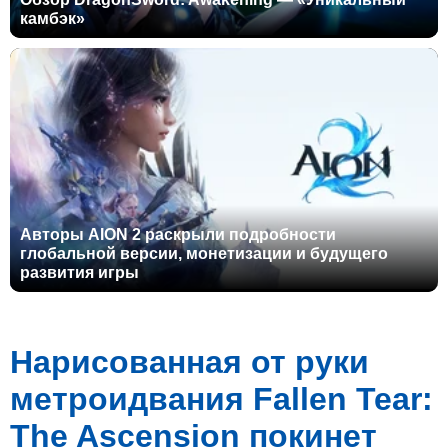
камбэк»
Авторы AION 2 раскрыли подробности
глобальной версии, монетизации и будущего
развития игры
Нарисованная от руки
метроидвания Fallen Tear:
The Ascension покинет