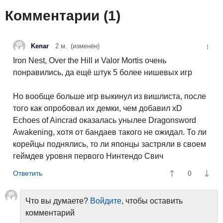
Комментарии (
1
)
Kenar
2 м.
(изменён)
Iron Nest, Over the Hill и Valor Mortis очень
понравились, да ещё штук 5 более нишевых игр
Но вообще больше игр выкинул из вишлиста, после
того как опробовал их демки, чем добавил xD
Echoes of Aincrad оказалась унылее Dragonsword
Awakening, хотя от бандаев такого не ожидал. То ли
корейцы поднялись, то ли японцы застряли в своем
геймдев уровня первого Нинтендо Свич
0
Что вы думаете?
Войдите
, чтобы оставить
комментарий