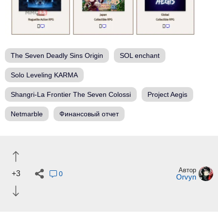
The Seven Deadly Sins Origin
SOL enchant
Solo Leveling KARMA
Shangri-La Frontier The Seven Colossi
Project Aegis
Netmarble
Финансовый отчет
Автор
+3
0
Orvyn