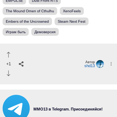
EMPULSE
Dust Front RTS
The Mound Omen of Cthulhu
XenoFeels
Embers of the Uncrowned
Steam Next Fest
Играм быть
Демоверсия
Автор
+1
shd13
MMO13 в Telegram. Присоединяйся!