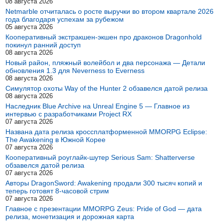
08 августа 2026
Netmarble отчиталась о росте выручки во втором квартале 2026
года благодаря успехам за рубежом
05 августа 2026
Кооперативный экстракшен-экшен про драконов Dragonhold
покинул ранний доступ
08 августа 2026
Новый район, пляжный волейбол и два персонажа — Детали
обновления 1.3 для Neverness to Everness
08 августа 2026
Симулятор охоты Way of the Hunter 2 обзавелся датой релиза
08 августа 2026
Наследник Blue Archive на Unreal Engine 5 — Главное из
интервью с разработчиками Project RX
07 августа 2026
Названа дата релиза кроссплатформенной MMORPG Eclipse:
The Awakening в Южной Корее
07 августа 2026
Кооперативный роуглайк-шутер Serious Sam: Shatterverse
обзавелся датой релиза
07 августа 2026
Авторы DragonSword: Awakening продали 300 тысяч копий и
теперь готовят 8-часовой стрим
07 августа 2026
Главное с презентации MMORPG Zeus: Pride of God — дата
релиза, монетизация и дорожная карта