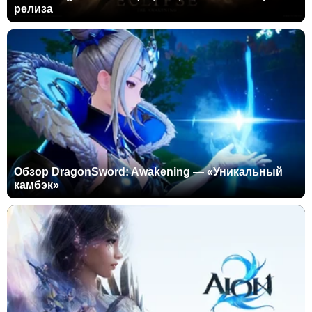
релиза
Обзор DragonSword: Awakening — «Уникальный
камбэк»