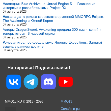
Наследник Blue Archive на Unreal Engine 5 — Главное из
интервью с разработчиками Project RX
07 августа 2026
Названа дата релиза кроссплатформенной MMORPG Eclipse:
The Awakening в Южной Корее
07 августа 2026
Авторы DragonSword: Awakening продали 300 тысяч копий и
теперь готовят 8-часовой стрим
07 августа 2026
Ролевая игра про феодальную Японию Expeditions: Samurai
вышла в раннем доступе
07 августа 2026
Не теряйся! Подписывайся!
MMO13.RU © 2013 - 2026
MMO13
Онлайн игры