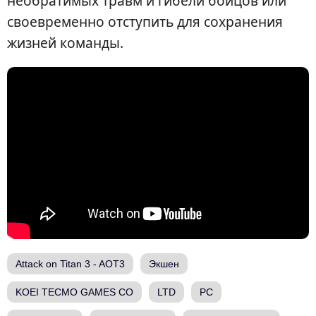
необратимых травм и гибели бойцов или
своевременно отступить для сохранения
жизней команды.
Attack on Titan 3 - AOT3
Экшен
KOEI TECMO GAMES CO
LTD
PC