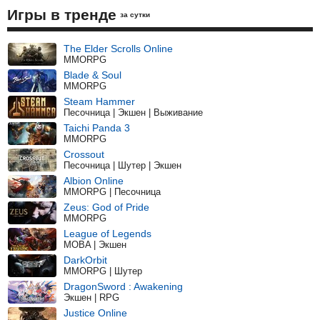
Игры в тренде
за сутки
The Elder Scrolls Online
MMORPG
Blade & Soul
MMORPG
Steam Hammer
Песочница | Экшен | Выживание
Taichi Panda 3
MMORPG
Crossout
Песочница | Шутер | Экшен
Albion Online
MMORPG | Песочница
Zeus: God of Pride
MMORPG
League of Legends
MOBA | Экшен
DarkOrbit
MMORPG | Шутер
DragonSword : Awakening
Экшен | RPG
Justice Online