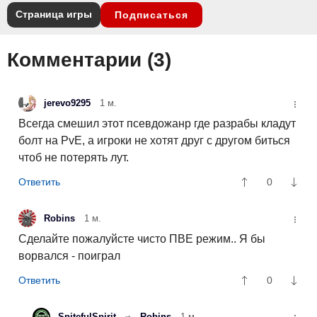
Страница игры
Подписаться
Комментарии (
3
)
jerevo9295
1 м.
Всегда смешил этот псевдожанр где разрабы кладут
болт на PvE, а игроки не хотят друг с другом биться
чтоб не потерять лут.
0
Robins
1 м.
Сделайте пожалуйсте чисто ПВЕ режим.. Я бы
ворвался - поиграл
0
SpitefulSpirit
Robins
1 м.