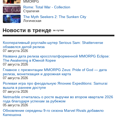
MMORPG
Rome: Total War - Collection
Стратегия
The Myth Seekers 2: The Sunken City
Логическая
Новости в тренде
за сутки
Кооперативный роуглайк-шутер Serious Sam: Shatterverse
обзавелся датой релиза
07 августа 2026
Названа дата релиза кроссплатформенной MMORPG Eclipse:
The Awakening в Южной Корее
07 августа 2026
Главное с презентации MMORPG Zeus: Pride of God — дата
релиза, монетизация и дорожная карта
07 августа 2026
Ролевая игра про феодальную Японию Expeditions: Samurai
вышла в раннем доступе
07 августа 2026
Netmarble отчиталась о росте выручки во втором квартале 2026
года благодаря успехам за рубежом
05 августа 2026
Обновление середины 9-го сезона Marvel Rivals добавило
Капюшона