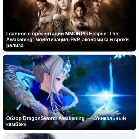
Главное с презентации MMORPG Eclipse: The
Awakening: монетизация, PvP, экономика и сроки
релиза
Обзор DragonSword: Awakening — «Уникальный
камбэк»