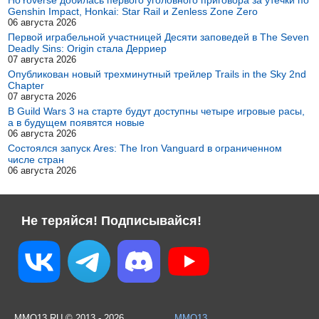
Genshin Impact, Honkai: Star Rail и Zenless Zone Zero
06 августа 2026
Первой играбельной участницей Десяти заповедей в The Seven
Deadly Sins: Origin стала Дерриер
07 августа 2026
Опубликован новый трехминутный трейлер Trails in the Sky 2nd
Chapter
07 августа 2026
В Guild Wars 3 на старте будут доступны четыре игровые расы,
а в будущем появятся новые
06 августа 2026
Состоялся запуск Ares: The Iron Vanguard в ограниченном
числе стран
06 августа 2026
Не теряйся! Подписывайся!
MMO13.RU © 2013 - 2026
MMO13