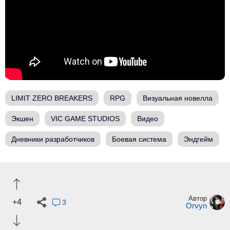
LIMIT ZERO BREAKERS
RPG
Визуальная новелла
Экшен
VIC GAME STUDIOS
Видео
Дневники разработчиков
Боевая система
Эндгейм
Автор
+4
3
Orvyn