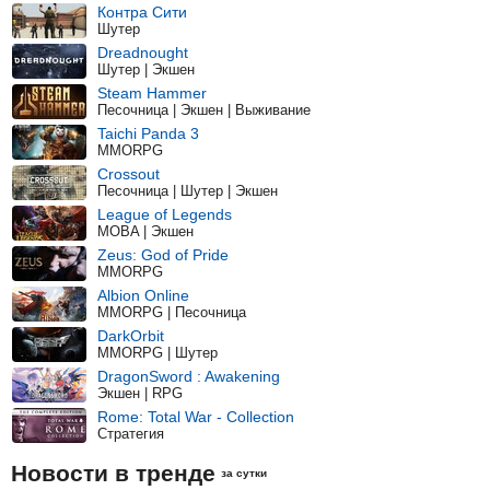
Контра Сити
Шутер
Dreadnought
Шутер | Экшен
Steam Hammer
Песочница | Экшен | Выживание
Taichi Panda 3
MMORPG
Crossout
Песочница | Шутер | Экшен
League of Legends
MOBA | Экшен
Zeus: God of Pride
MMORPG
Albion Online
MMORPG | Песочница
DarkOrbit
MMORPG | Шутер
DragonSword : Awakening
Экшен | RPG
Rome: Total War - Collection
Стратегия
Новости в тренде
за сутки