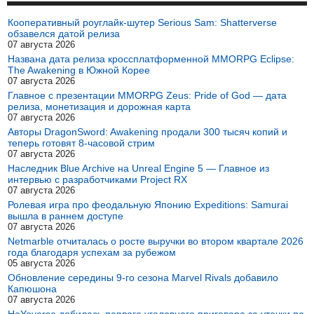
Кооперативный роуглайк-шутер Serious Sam: Shatterverse
обзавелся датой релиза
07 августа 2026
Названа дата релиза кроссплатформенной MMORPG Eclipse:
The Awakening в Южной Корее
07 августа 2026
Главное с презентации MMORPG Zeus: Pride of God — дата
релиза, монетизация и дорожная карта
07 августа 2026
Авторы DragonSword: Awakening продали 300 тысяч копий и
теперь готовят 8-часовой стрим
07 августа 2026
Наследник Blue Archive на Unreal Engine 5 — Главное из
интервью с разработчиками Project RX
07 августа 2026
Ролевая игра про феодальную Японию Expeditions: Samurai
вышла в раннем доступе
07 августа 2026
Netmarble отчиталась о росте выручки во втором квартале 2026
года благодаря успехам за рубежом
05 августа 2026
Обновление середины 9-го сезона Marvel Rivals добавило
Капюшона
07 августа 2026
HoYoverse добилась первого уголовного приговора за утечки по