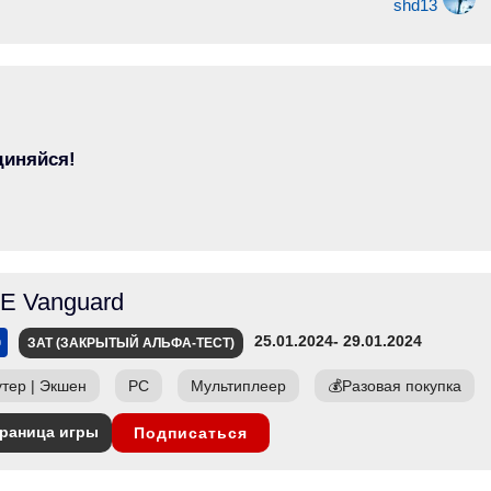
shd13
диняйся!
E Vanguard
25.01.2024
- 29.01.2024
ЗАТ (ЗАКРЫТЫЙ АЛЬФА-ТЕСТ)
тер
|
Экшен
PC
Мультиплеер
💰
Разовая покупка
раница игры
Подписаться