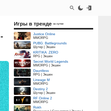
Игры в тренде
за сутки
-
Justice Online
MMORPG
PUBG: Battlegrounds
Шутер | Экшен
KRITIKA: ZERO
RPG | Экшен
Secret World Legends
MMORPG | Экшен
Dauntless
RPG | Экшен
Lineage M
MMORPG
Destiny 2
Шутер | Экшен
RF Online 2
MMORPG
Rokh