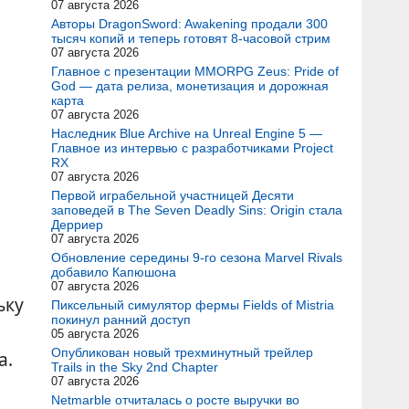
07 августа 2026
Авторы DragonSword: Awakening продали 300
тысяч копий и теперь готовят 8-часовой стрим
07 августа 2026
Главное с презентации MMORPG Zeus: Pride of
God — дата релиза, монетизация и дорожная
карта
07 августа 2026
Наследник Blue Archive на Unreal Engine 5 —
Главное из интервью с разработчиками Project
RX
07 августа 2026
Первой играбельной участницей Десяти
заповедей в The Seven Deadly Sins: Origin стала
Дерриер
07 августа 2026
Обновление середины 9-го сезона Marvel Rivals
добавило Капюшона
07 августа 2026
ьку
Пиксельный симулятор фермы Fields of Mistria
покинул ранний доступ
05 августа 2026
Опубликован новый трехминутный трейлер
а.
Trails in the Sky 2nd Chapter
07 августа 2026
Netmarble отчиталась о росте выручки во