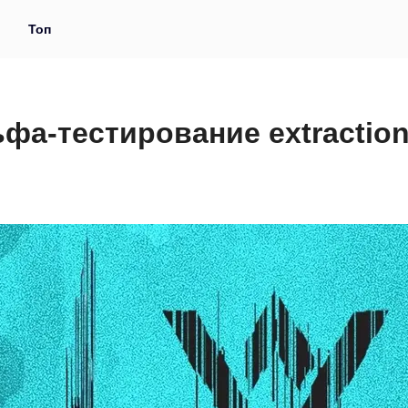
и
Топ
фа-тестирование extraction