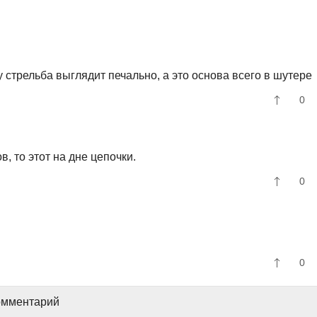
у стрельба выглядит печально, а это основа всего в шутере
0
, то этот на дне цепочки.
0
0
комментарий