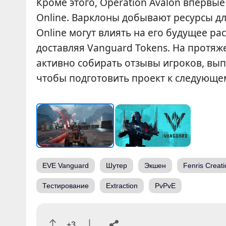
Кроме этого, Operation Avalon впервы
Online. Варклоны добывают ресурсы дл
Online могут влиять на его будущее р
доставляя Vanguard Tokens. На протяж
активно собирать отзывы игроков, вы
чтобы подготовить проект к следующем
EVE Vanguard
Шутер
Экшен
Fenris Creat
Тестирование
Extraction
PvPvE
+3