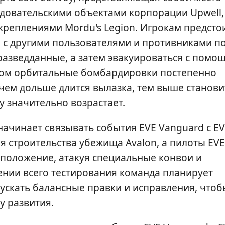
едовательскими объектами корпорации Upwell,
реплениями Mordu's Legion. Игрокам предсто
я с другими пользователями и противниками п
разведданные, а затем эвакуироваться с помо
этом орбитальные бомбардировки постепенно
чем дольше длится вылазка, тем выше станови
у значительно возрастает.
 начинает связывать события EVE Vanguard с E
я строительства убежища Avalon, а пилоты EVE
асположение, атакуя специальные конвои и
ении всего тестирования команда планирует
ускать балансные правки и исправления, чтоб
у развития.