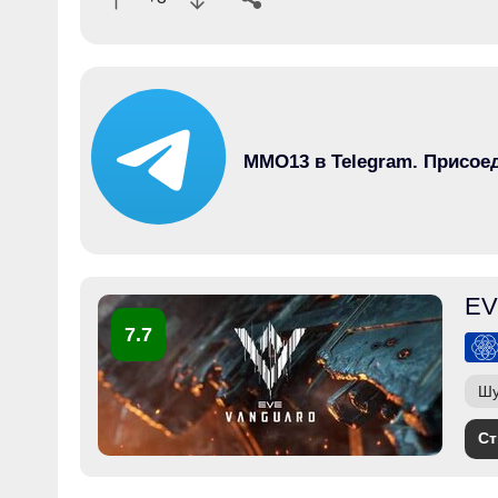
MMO13 в Telegram. Присое
EV
7.7
Шу
Ст