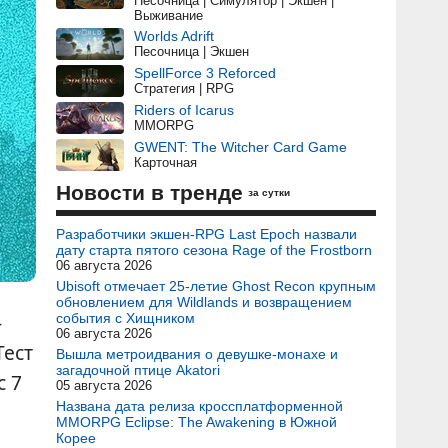
Песочница | Симулятор | Экшен |
Выживание
Worlds Adrift
Песочница | Экшен
SpellForce 3 Reforced
Стратегия | RPG
Riders of Icarus
MMORPG
GWENT: The Witcher Card Game
Карточная
Новости в тренде
за сутки
Разработчики экшен-RPG Last Epoch назвали
дату старта пятого сезона Rage of the Frostborn
06 августа 2026
Ubisoft отмечает 25-летие Ghost Recon крупным
обновлением для Wildlands и возвращением
-
события с Хищником
06 августа 2026
 Тест
Вышла метроидвания о девушке-монахе и
загадочной птице Akatori
с 7
05 августа 2026
Названа дата релиза кроссплатформенной
MMORPG Eclipse: The Awakening в Южной
Корее