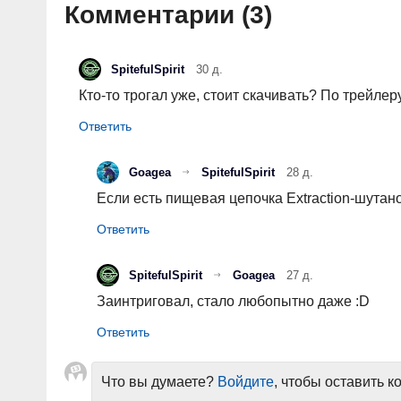
Комментарии (
3
)
SpitefulSpirit
30 д.
Кто-то трогал уже, стоит скачивать? По трейлер
Goagea
SpitefulSpirit
28 д.
Если есть пищевая цепочка Extraction-шутанов
SpitefulSpirit
Goagea
27 д.
Заинтриговал, стало любопытно даже :D
Что вы думаете?
Войдите
, чтобы оставить 