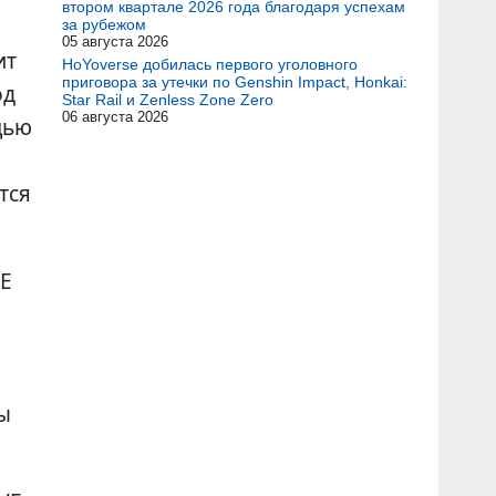
втором квартале 2026 года благодаря успехам
за рубежом
05 августа 2026
ит
HoYoverse добилась первого уголовного
приговора за утечки по Genshin Impact, Honkai:
од
Star Rail и Zenless Zone Zero
06 августа 2026
щью
тся
VE
ы