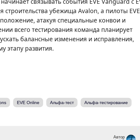
е начинает связывать события EVE Vanguard с E
я строительства убежища Avalon, а пилоты EVE
асположение, атакуя специальные конвои и
ении всего тестирования команда планирует
пускать балансные изменения и исправления,
у этапу развития.
ions
EVE Online
Альфа-тест
Альфа-тестирование
Автор