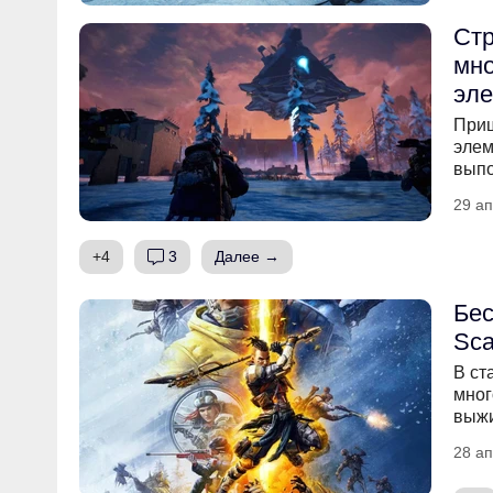
Стр
мно
эл
Приш
элем
выпо
29 ап
+4
3
Далее →
Бес
Sca
В ст
мног
выжи
28 ап