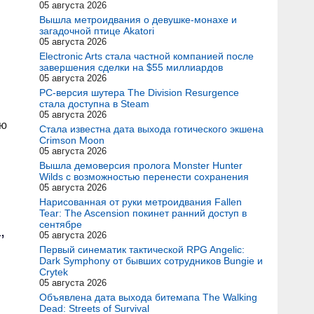
05 августа 2026
Вышла метроидвания о девушке-монахе и
загадочной птице Akatori
05 августа 2026
Electronic Arts стала частной компанией после
завершения сделки на $55 миллиардов
05 августа 2026
PC-версия шутера The Division Resurgence
стала доступна в Steam
05 августа 2026
ию
Стала известна дата выхода готического экшена
Crimson Moon
05 августа 2026
Вышла демоверсия пролога Monster Hunter
Wilds с возможностью перенести сохранения
05 августа 2026
Нарисованная от руки метроидвания Fallen
Tear: The Ascension покинет ранний доступ в
сентябре
,
05 августа 2026
Первый синематик тактической RPG Angelic:
Dark Symphony от бывших сотрудников Bungie и
Crytek
05 августа 2026
Объявлена дата выхода битемапа The Walking
Dead: Streets of Survival