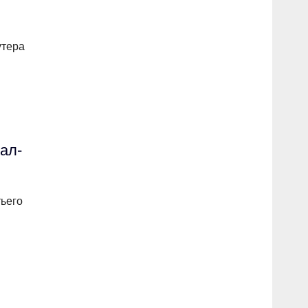
утера
ал-
тьего