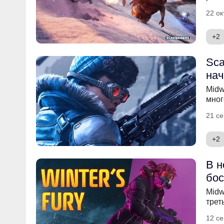
22 ок
+2
Sca
нач
Midw
мног
21 се
+2
В н
бос
Midw
трет
12 се