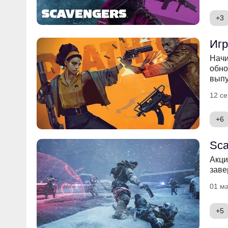
+3
Игр
Начи
обно
выпу
12 се
+6
Sca
Акци
заве
01 ма
+5