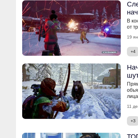
Сле
нач
В ко
от т
19 ян
+4
Нач
шут
Прям
объя
лица
11 де
+3
ТОП