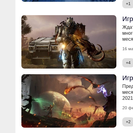
+1
Игр
Ждат
мног
меся
16 ма
+4
Игр
Пред
меся
2021
20 ф
+2