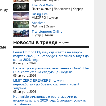
Карточная | Шутер
The Past Within
Приключения | Логическая | Хоррор
 игру
Rising Fire
MMORPG | Шутер
Absolver
Файтинг | Экшен
Transformers Online
Шутер | Экшен
Новости в тренде
за сутки
орые
Релиз Chrono Odyssey сдвигается на второй
квартал 2027, но ArcheAge Chronicles выйдет до
конца 2026 года
05 августа 2026
Перезапуск мультиплеерного экшена GunZ: The
Duel состоится на следующей неделе
05 августа 2026
LIMIT ZERO BREAKERS получит
переработанную боевую систему и новый
эндгейм
05 августа 2026
Netmarble отчиталась о росте выручки во
втором квартале 2026 года благодаря успехам
за рубежом