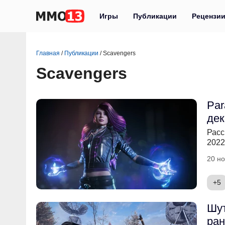
Игры
Публикации
Рецензи
Главная
/
Публикации
/
Scavengers
Scavengers
Par
дек
Расс
2022
20 но
+5
Шут
ран