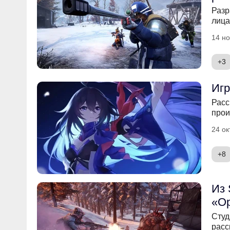
Разр
лица
14 но
+3
Игр
Расс
прои
24 ок
+8
Из 
«Ор
Студ
расс