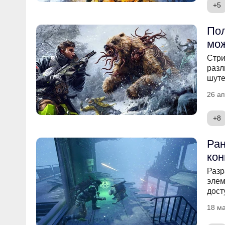
+5
Пол
мож
Стри
разл
шуте
26 ап
+8
Ран
кон
Разр
элем
дост
18 ма