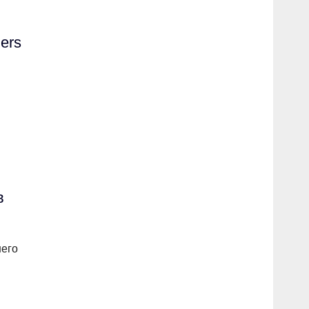
ers
в
него