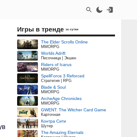
Игры в тренде
за сутки
The Elder Scrolls Online
MMORPG
Worlds Adrift
Песочница | Экшен
Riders of Icarus
MMORPG
SpellForce 3 Reforced
Стратегия | RPG
Blade & Soul
MMORPG
ArcheAge Chronicles
MMORPG
GWENT: The Witcher Card Game
Карточная
Контра Сити
ув
Шутер
The Amazing Eternals