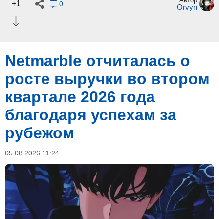
Автор
+1
0
Orvyn
Netmarble отчиталась о
росте выручки во втором
квартале 2026 года
благодаря успехам за
рубежом
05.08.2026 11:24