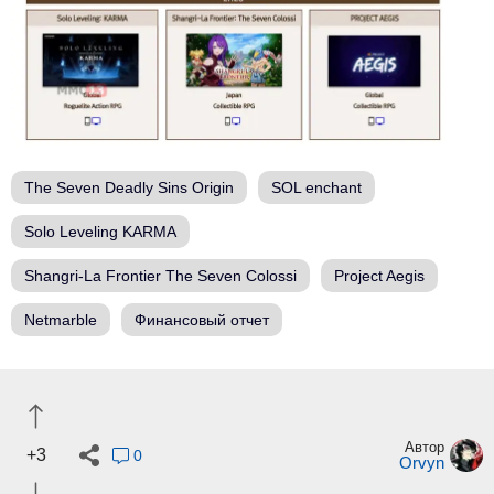
The Seven Deadly Sins Origin
SOL enchant
Solo Leveling KARMA
Shangri-La Frontier The Seven Colossi
Project Aegis
Netmarble
Финансовый отчет
Автор
+3
0
Orvyn