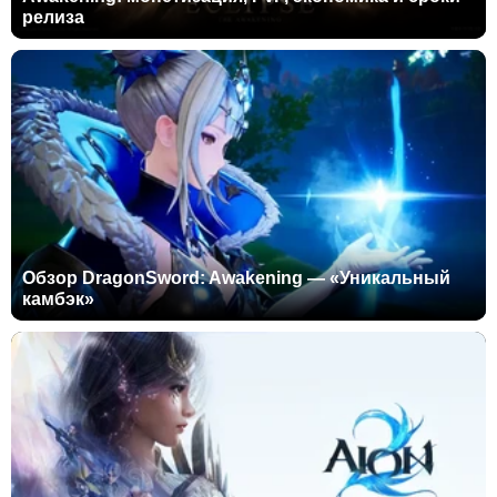
релиза
Обзор DragonSword: Awakening — «Уникальный
камбэк»