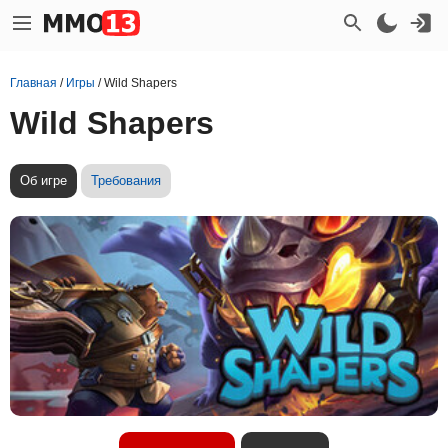
Главная
/
Игры
/
Wild Shapers
Wild Shapers
Об игре
Требования