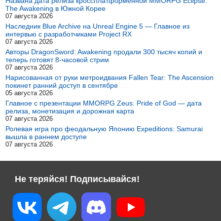
Названа дата релиза кроссплатформенной MMORPG Eclipse:
The Awakening в Южной Корее
07 августа 2026
Наследник Blue Archive на Unreal Engine 5 — Главное из
интервью с разработчиками Project RX
07 августа 2026
Авторы DragonSword: Awakening продали 300 тысяч копий и
теперь готовят 8-часовой стрим
07 августа 2026
Нарисованная от руки метроидвания Fallen Tear: The Ascension
покинет ранний доступ в сентябре
05 августа 2026
Главное с презентации MMORPG Zeus: Pride of God — дата
релиза, монетизация и дорожная карта
07 августа 2026
Ролевая игра про феодальную Японию Expeditions: Samurai
вышла в раннем доступе
07 августа 2026
Не теряйся! Подписывайся!