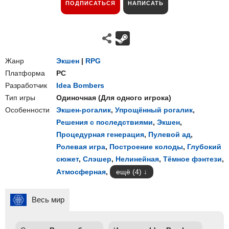
ПОДПИСАТЬСЯ
НАПИСАТЬ
Жанр
Экшен
|
RPG
Платформа
PC
Разработчик
Idea Bombers
Тип игры
Одиночная
(
Для одного игрока
)
Особенности
Экшен-рогалик
,
Упрощённый рогалик
,
Решения с последствиями
,
Экшен
,
Процедурная генерация
,
Пулевой ад
,
Ролевая игра
,
Построение колоды
,
Глубокий
сюжет
,
Слэшер
,
Нелинейная
,
Тёмное фэнтези
,
Атмосферная
,
ещё (4)
Весь мир