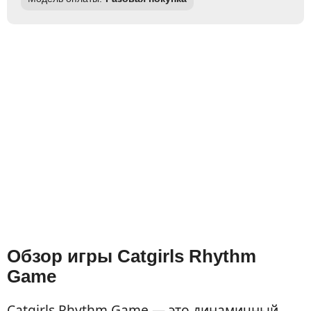
Обзор игры Catgirls Rhythm
Game
Catgirls Rhythm Game — это динамичный