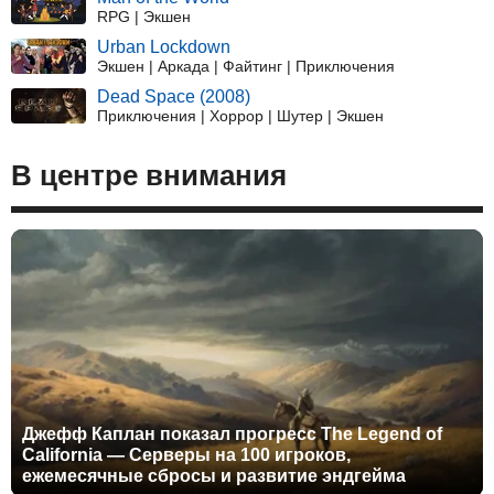
RPG | Экшен
Urban Lockdown
Экшен | Аркада | Файтинг | Приключения
Dead Space (2008)
Приключения | Хоррор | Шутер | Экшен
В центре внимания
Джефф Каплан показал прогресс The Legend of
California — Серверы на 100 игроков,
ежемесячные сбросы и развитие эндгейма