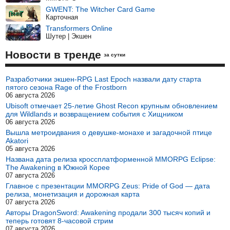
GWENT: The Witcher Card Game
Карточная
Transformers Online
Шутер | Экшен
Новости в тренде
за сутки
Разработчики экшен-RPG Last Epoch назвали дату старта
пятого сезона Rage of the Frostborn
06 августа 2026
Ubisoft отмечает 25-летие Ghost Recon крупным обновлением
для Wildlands и возвращением события с Хищником
06 августа 2026
Вышла метроидвания о девушке-монахе и загадочной птице
Akatori
05 августа 2026
Названа дата релиза кроссплатформенной MMORPG Eclipse:
The Awakening в Южной Корее
07 августа 2026
Главное с презентации MMORPG Zeus: Pride of God — дата
релиза, монетизация и дорожная карта
07 августа 2026
Авторы DragonSword: Awakening продали 300 тысяч копий и
теперь готовят 8-часовой стрим
07 августа 2026