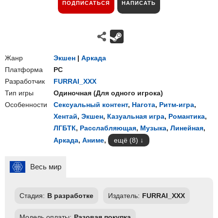
ПОДПИСАТЬСЯ
НАПИСАТЬ
Жанр
Экшен
|
Аркада
Платформа
PC
Разработчик
FURRAI_XXX
Тип игры
Одиночная
(
Для одного игрока
)
Особенности
Сексуальный контент
,
Нагота
,
Ритм-игра
,
Хентай
,
Экшен
,
Казуальная игра
,
Романтика
,
ЛГБТК
,
Расслабляющая
,
Музыка
,
Линейная
,
Аркада
,
Аниме
,
ещё (8)
Весь мир
Стадия:
В разработке
Издатель:
FURRAI_XXX
Модель оплаты:
Разовая покупка