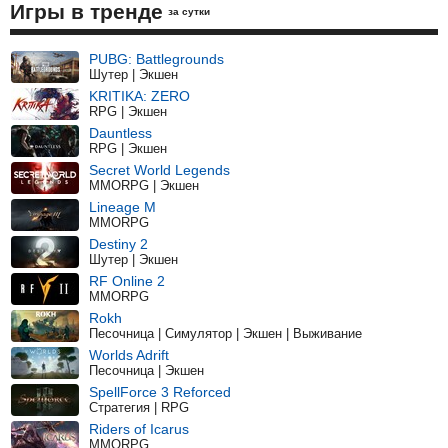
Игры в тренде
за сутки
PUBG: Battlegrounds
Шутер | Экшен
KRITIKA: ZERO
RPG | Экшен
Dauntless
RPG | Экшен
Secret World Legends
MMORPG | Экшен
Lineage M
MMORPG
Destiny 2
Шутер | Экшен
RF Online 2
MMORPG
Rokh
Песочница | Симулятор | Экшен | Выживание
Worlds Adrift
Песочница | Экшен
SpellForce 3 Reforced
Стратегия | RPG
Riders of Icarus
MMORPG