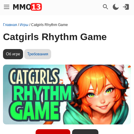
Главная
/
Игры
/
Catgirls Rhythm Game
Catgirls Rhythm Game
Об игре
Требования