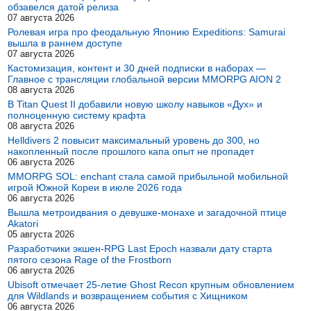
обзавелся датой релиза
07 августа 2026
Ролевая игра про феодальную Японию Expeditions: Samurai
вышла в раннем доступе
07 августа 2026
Кастомизация, контент и 30 дней подписки в наборах —
Главное с трансляции глобальной версии MMORPG AION 2
08 августа 2026
В Titan Quest II добавили новую школу навыков «Дух» и
полноценную систему крафта
08 августа 2026
Helldivers 2 повысит максимальный уровень до 300, но
накопленный после прошлого капа опыт не пропадет
06 августа 2026
MMORPG SOL: enchant стала самой прибыльной мобильной
игрой Южной Кореи в июле 2026 года
06 августа 2026
Вышла метроидвания о девушке-монахе и загадочной птице
Akatori
05 августа 2026
Разработчики экшен-RPG Last Epoch назвали дату старта
пятого сезона Rage of the Frostborn
06 августа 2026
Ubisoft отмечает 25-летие Ghost Recon крупным обновлением
для Wildlands и возвращением события с Хищником
06 августа 2026