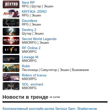
Next RP
RPG | Шутер | Экшен
KRITIKA: ZERO
RPG | Экшен
Dauntless
RPG | Экшен
Destiny 2
Шутер | Экшен
Secret World Legends
MMORPG | Экшен
RF Online 2
MMORPG
Lineage M
MMORPG
Rokh
Песочница | Симулятор | Экшен | Выживание
Riders of Icarus
MMORPG
SOL: enchant
MMORPG
Новости в тренде
за сутки
Кооперативный роуглайк-шутер Serious Sam: Shatterverse