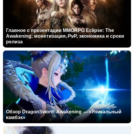
Главное с презентации MMORPG Eclipse: The
Awakening: монетизация, PvP, экономика и сроки
релиза
Обзор DragonSword: Awakening — «Уникальный
камбэк»