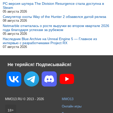
PC-версия шутера The Division Resurgence стала доступна в
Steam
05 августа 2026
Симулятор охоты Way of the Hunter 2 обзавелся датой релиза
08 августа 2026
Netmarble отчиталась о росте выручки во втором квартале 2026
года благодаря успехам за рубежом
05 августа 2026
Наследник Blue Archive на Unreal Engine 5 — Главное из
интервью с разработчиками Project RX
07 августа 2026
Не теряйся! Подписывайся!
MMO13.RU © 2013 - 2026
MMO13
Онлайн игры
18+