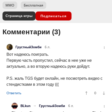
ММО
Бесплатная
Страница игры
Подписаться
Комментарии (
3
)
ГрустныйЗомби
6 л.
Вот надеюсь поиграть.
Первую часть пропустил, сейчас в нее уже не
актуально, а во вторую надеюсь руки дойдут.
P.S. жаль TGS будет онлайн, не посмотреть видео с
стендистками в этом году (((
0
BLkun
ГрустныйЗомби
6 л.