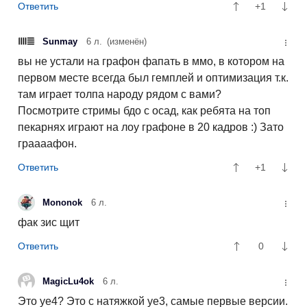
+1
Sunmay
6 л.
(изменён)
вы не устали на графон фапать в ммо, в котором на
первом месте всегда был гемплей и оптимизация т.к.
там играет толпа народу рядом с вами?
Посмотрите стримы бдо с осад, как ребята на топ
пекарнях играют на лоу графоне в 20 кадров :) Зато
граааафон.
+1
Mononok
6 л.
фак зис щит
0
MagicLu4ok
6 л.
Это уе4? Это с натяжкой уе3, самые первые версии.