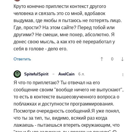
Круто конечно приплести контекст другого
человека и связать это со мной, вдобавок
выдумав, где якобы я пытаюсь не потерять лицо.
Где, прости? На этом сайте? Перед тобой или
другими? Не смеши, мне похер, абсолютно. Я
донес свою мысль, а как кто её переработал у
себя в голове - дело его.
0
SpitefulSpirit
AvelCain
6 л.
Я что-то приплетаю? Ты отвечал на его
сообщение своим "вообще ничего не выпускают",
то есть в контексте вышеозвученного вопроса о
поблажках и доступности программирования.
Посмотри очередность сообщений.Я уже понял,
что ты за тип, ты, видимо, всякий раз когда
лажаешь - пытаешься втереть окружающим, что