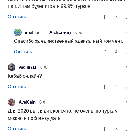
пвп.И там будет играть 99.9% турков.
+5
mail_ru
ArchEnemy
6 л.
Спасибо за единственный адекватный коммент.
-4
vadim711
6 л.
Кебаб онлайн?
+4
AvelCain
6 л.
Для 2020 выглядит, конечно, не очень, но туркам
можно и поблажку дать
+3