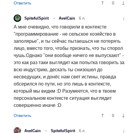
0
SpitefulSpirit
AvelCain
6 л.
А мне очевидно, что говорили в контексте
"программирование - не сельское хозяйство в
заполярье", и ты сейчас пытаешься не потерять
лицо, вместо того, чтобы признать, что ты спорол
чушь.Однако "они вообще ничего не выпускают" -
это как раз таки выглядит как попытка говорить за
всю индустрию, дескать ты снизошел до
несведущих, и донёс нам свет истины, правда
обсерился по пути, но это лишь в контексте,
который мы видим :D Разумеется, что в твоем
персональном контексте ситуация выглядит
совершенно иначе :D
0
AvelCain
SpitefulSpirit
6 л.