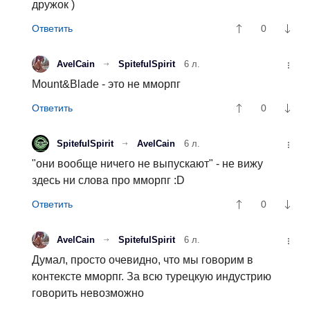
дружок )
0
AvelCain
SpitefulSpirit
6 л.
Mount&Blade - это не мморпг
0
SpitefulSpirit
AvelCain
6 л.
"они вообще ничего не выпускают" - не вижу
здесь ни слова про мморпг :D
0
AvelCain
SpitefulSpirit
6 л.
Думал, просто очевидно, что мы говорим в
контексте мморпг. За всю турецкую индустрию
говорить невозможно