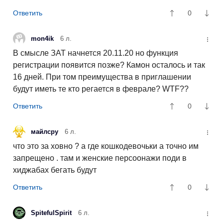
0
mon4ik
6 л.
В смысле ЗАТ начнется 20.11.20 но функция
регистрации появится позже? Камон осталось и так
16 дней. При том преимущества в приглашении
будут иметь те кто регается в феврале? WTF??
0
майлсру
6 л.
что это за ховно ? а где кошкодевочьки а точно им
запрещено . там и женские персоонажи поди в
хиджабах бегать будут
0
SpitefulSpirit
6 л.