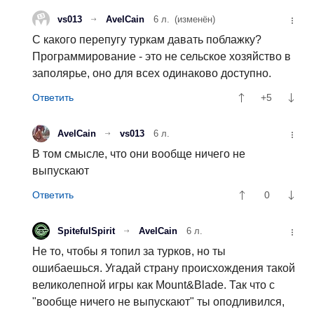
vs013
AvelCain
6 л.
(изменён)
С какого перепугу туркам давать поблажку?
Программирование - это не сельское хозяйство в
заполярье, оно для всех одинаково доступно.
+5
AvelCain
vs013
6 л.
В том смысле, что они вообще ничего не
выпускают
0
SpitefulSpirit
AvelCain
6 л.
Не то, чтобы я топил за турков, но ты
ошибаешься. Угадай страну происхождения такой
великолепной игры как Mount&Blade. Так что с
"вообще ничего не выпускают" ты оподливился,