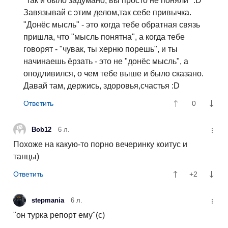
"так и было задумано, вы просто не поняли" :D
Завязывай с этим делом,так себе привычка.
"Донёс мысль" - это когда тебе обратная связь
пришла, что "мысль понятна", а когда тебе
говорят - "чувак, ты херню порешь", и ты
начинаешь ёрзать - это не "донёс мысль", а
оподливился, о чем тебе выше и было сказано.
Давай там, держись, здоровья,счастья :D
0
Bob12
6 л.
Похоже на какую-то порно вечеринку коитус и
танцы)
+2
stepmania
6 л.
"он турка репорт ему"(с)