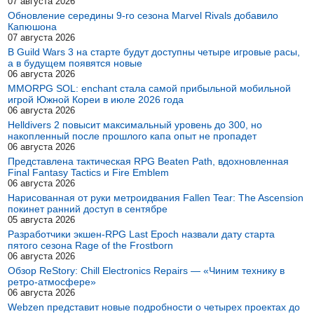
07 августа 2026
Обновление середины 9-го сезона Marvel Rivals добавило
Капюшона
07 августа 2026
В Guild Wars 3 на старте будут доступны четыре игровые расы,
а в будущем появятся новые
06 августа 2026
MMORPG SOL: enchant стала самой прибыльной мобильной
игрой Южной Кореи в июле 2026 года
06 августа 2026
Helldivers 2 повысит максимальный уровень до 300, но
накопленный после прошлого капа опыт не пропадет
06 августа 2026
Представлена тактическая RPG Beaten Path, вдохновленная
Final Fantasy Tactics и Fire Emblem
06 августа 2026
Нарисованная от руки метроидвания Fallen Tear: The Ascension
покинет ранний доступ в сентябре
05 августа 2026
Разработчики экшен-RPG Last Epoch назвали дату старта
пятого сезона Rage of the Frostborn
06 августа 2026
Обзор ReStory: Chill Electronics Repairs — «Чиним технику в
ретро-атмосфере»
06 августа 2026
Webzen представит новые подробности о четырех проектах до