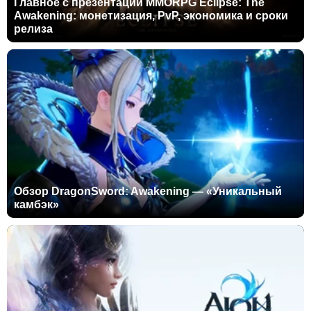
Главное с презентации MMORPG Eclipse: The
Awakening: монетизация, PvP, экономика и сроки
релиза
Обзор DragonSword: Awakening — «Уникальный
камбэк»