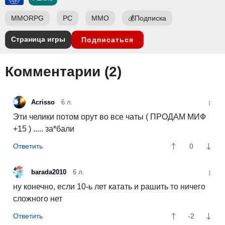
MMORPG
PC
ММО
💰
Подписка
Страница игры
Подписаться
Комментарии (
2
)
Acrisso
6 л.
Эти челики потом орут во все чаты ( ПРОДАМ МИФ
+15 ) ..... за*бали
0
barada2010
6 л.
ну конечно, если 10-ь лет катать и рашить то ничего
сложного нет
-2