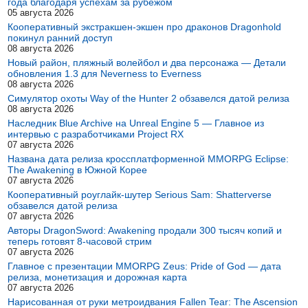
года благодаря успехам за рубежом
05 августа 2026
Кооперативный экстракшен-экшен про драконов Dragonhold
покинул ранний доступ
08 августа 2026
Новый район, пляжный волейбол и два персонажа — Детали
обновления 1.3 для Neverness to Everness
08 августа 2026
Симулятор охоты Way of the Hunter 2 обзавелся датой релиза
08 августа 2026
Наследник Blue Archive на Unreal Engine 5 — Главное из
интервью с разработчиками Project RX
07 августа 2026
Названа дата релиза кроссплатформенной MMORPG Eclipse:
The Awakening в Южной Корее
07 августа 2026
Кооперативный роуглайк-шутер Serious Sam: Shatterverse
обзавелся датой релиза
07 августа 2026
Авторы DragonSword: Awakening продали 300 тысяч копий и
теперь готовят 8-часовой стрим
07 августа 2026
Главное с презентации MMORPG Zeus: Pride of God — дата
релиза, монетизация и дорожная карта
07 августа 2026
Нарисованная от руки метроидвания Fallen Tear: The Ascension