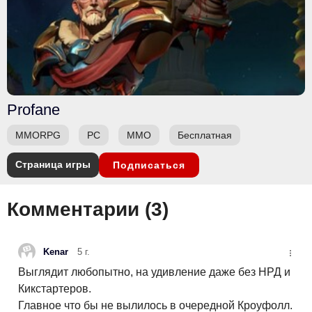
Profane
MMORPG
PC
ММО
Бесплатная
Страница игры
Подписаться
Комментарии (
3
)
Kenar
5 г.
Выглядит любопытно, на удивление даже без НРД и
Кикстартеров.
Главное что бы не вылилось в очередной Кроуфолл.