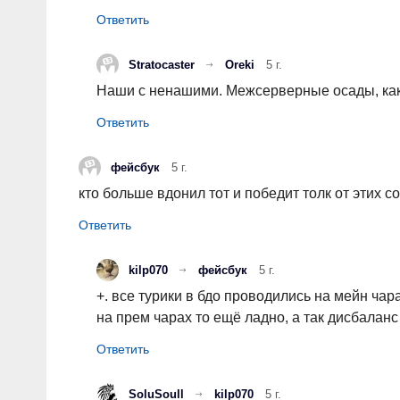
Stratocaster
Oreki
5 г.
Наши с ненашими. Межсерверные осады, как
фейсбук
5 г.
кто больше вдонил тот и победит толк от этих
kilp070
фейсбук
5 г.
+. все турики в бдо проводились на мейн чар
на прем чарах то ещё ладно, а так дисбаланс 
SoluSoull
kilp070
5 г.