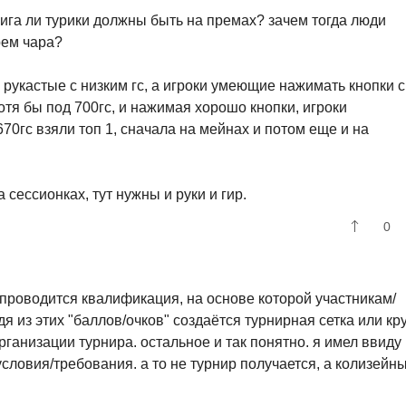
фига ли турики должны быть на премах? зачем тогда люди
рем чара?
и рукастые с низким гс, а игроки умеющие нажимать кнопки с
отя бы под 700гс, и нажимая хорошо кнопки, игроки
70гс взяли топ 1, сначала на мейнах и потом еще и на
а сессионках, тут нужны и руки и гир.
0
 проводится квалификация, на основе которой участникам/
 из этих "баллов/очков" создаётся турнирная сетка или кр
рганизации турнира. остальное и так понятно. я имел ввиду
ловия/требования. а то не турнир получается, а колизейн