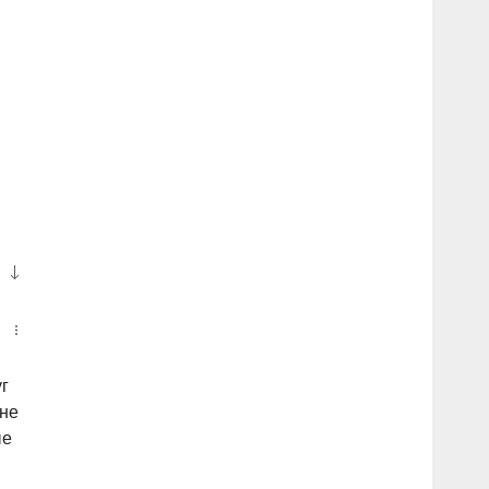
уг
 не
ые