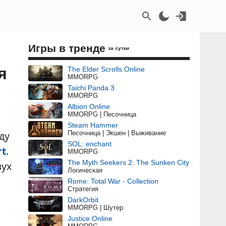
Игры в тренде
за сутки
я
The Elder Scrolls Online
MMORPG
Taichi Panda 3
MMORPG
Albion Online
MMORPG | Песочница
Steam Hammer
Песочница | Экшен | Выживание
ду
SOL: enchant
rt
.
MMORPG
The Myth Seekers 2: The Sunken City
вух
Логическая
Rome: Total War - Collection
Стратегия
DarkOrbit
MMORPG | Шутер
Justice Online