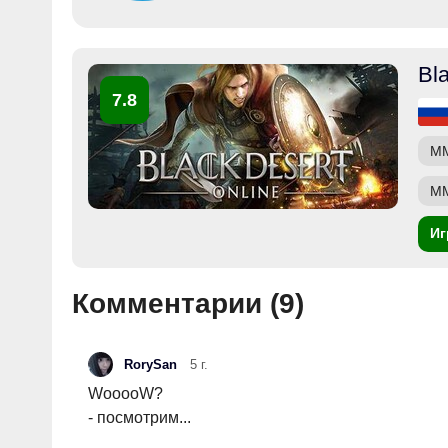
Bl
7.8
M
М
Иг
Комментарии (
9
)
RorySan
5 г.
WooooW?
- посмотрим...