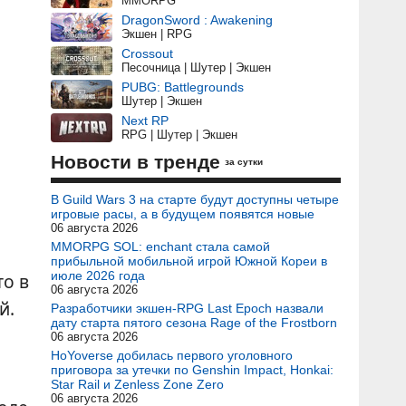
MMORPG
DragonSword : Awakening
Экшен | RPG
Crossout
Песочница | Шутер | Экшен
PUBG: Battlegrounds
Шутер | Экшен
Next RP
RPG | Шутер | Экшен
Новости в тренде
за сутки
В Guild Wars 3 на старте будут доступны четыре
игровые расы, а в будущем появятся новые
06 августа 2026
MMORPG SOL: enchant стала самой
прибыльной мобильной игрой Южной Кореи в
июле 2026 года
то в
06 августа 2026
й.
Разработчики экшен-RPG Last Epoch назвали
дату старта пятого сезона Rage of the Frostborn
06 августа 2026
HoYoverse добилась первого уголовного
приговора за утечки по Genshin Impact, Honkai:
Star Rail и Zenless Zone Zero
06 августа 2026