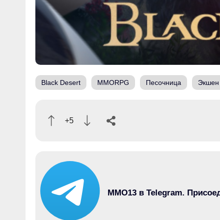
Black Desert
MMORPG
Песочница
Экшен
+5
MMO13 в Telegram. Присое