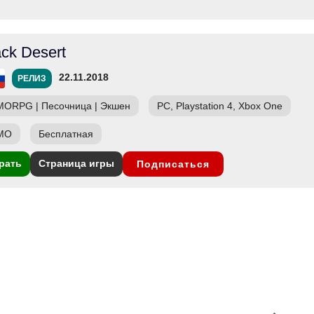
ack Desert
22.11.2018
РЕЛИЗ
MORPG
|
Песочница
|
Экшен
PC, Playstation 4, Xbox One
МО
Бесплатная
рать
Страница игры
Подписаться