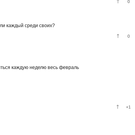
0
или каждый среди своих?
0
 биться каждую неделю весь февраль
+1