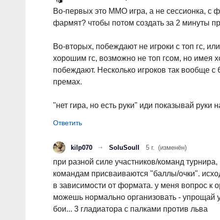
Во-первых это ММО игра, а не сессионка, с 
фармят? чтобы потом создать за 2 минуты п
Во-вторых, побеждают не игроки с топ гс, ил
хорошим гс, возможно не топ гсом, но имея х
побеждают. Несколько игроков так вообще с 6
премах.
"нет гира, но есть руки" иди показывай руки н
kilp070
SoluSoull
5 г.
(изменён)
при разной силе участников/команд турнира,
командам присваиваются "баллы/очки". исходя
в зависимости от формата. у меня вопрос к о
можешь нормально организовать - упрощай ус
бои... 3 гладиатора с палками против льва