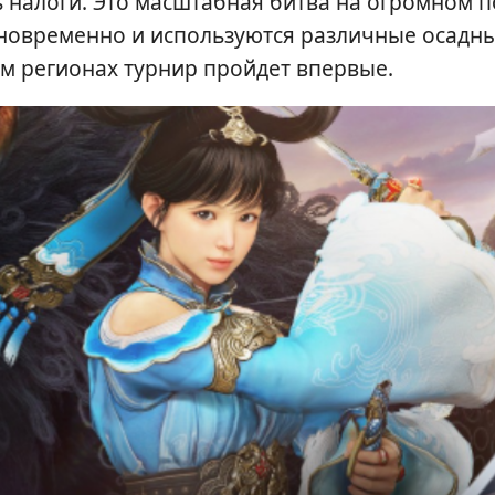
 налоги. Это масштабная битва на огромном п
дновременно и используются различные осадн
ом регионах турнир пройдет впервые.