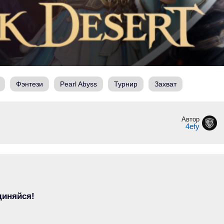
Фэнтези
Pearl Abyss
Турнир
Захват
Автор
4efy
диняйся!