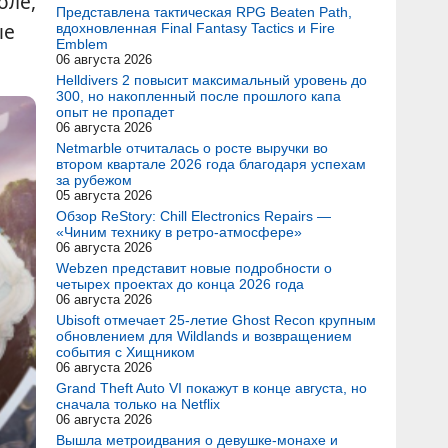
оле,
Представлена тактическая RPG Beaten Path,
ые
вдохновленная Final Fantasy Tactics и Fire
Emblem
06 августа 2026
Helldivers 2 повысит максимальный уровень до
300, но накопленный после прошлого капа
опыт не пропадет
06 августа 2026
Netmarble отчиталась о росте выручки во
втором квартале 2026 года благодаря успехам
за рубежом
05 августа 2026
Обзор ReStory: Chill Electronics Repairs —
«Чиним технику в ретро-атмосфере»
06 августа 2026
Webzen представит новые подробности о
четырех проектах до конца 2026 года
06 августа 2026
Ubisoft отмечает 25-летие Ghost Recon крупным
обновлением для Wildlands и возвращением
события с Хищником
06 августа 2026
Grand Theft Auto VI покажут в конце августа, но
сначала только на Netflix
06 августа 2026
Вышла метроидвания о девушке-монахе и