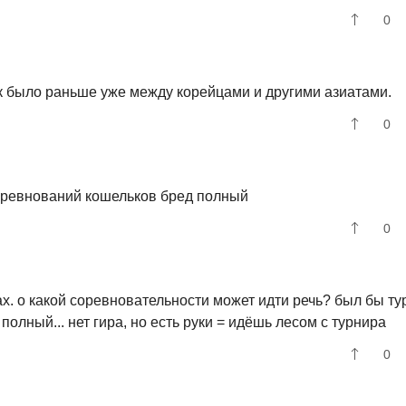
0
 было раньше уже между корейцами и другими азиатами.
0
 соревнований кошельков бред полный
0
ах. о какой соревновательности может идти речь? был бы ту
полный... нет гира, но есть руки = идёшь лесом с турнира
0