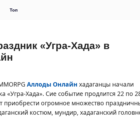
и
Топ
аздник «Угра-Хада» в
йн
в MMORPG
Аллоды Онлайн
хадаганцы начали
 «Угра-Хада». Сие событие продлится 22 по 2
ут приобрести огромное множество праздничн
аганский костюм, мундир, хадаганский головн