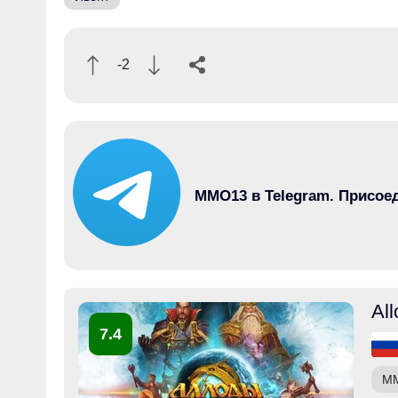
-2
MMO13 в Telegram. Присое
All
7.4
M