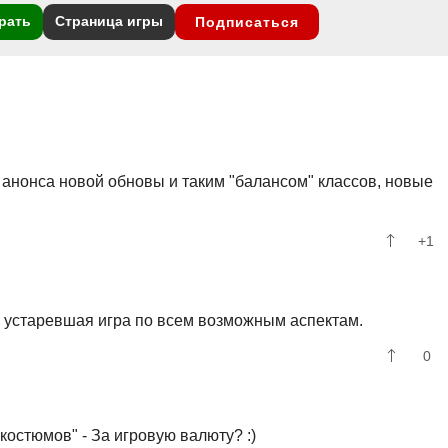
рать
Страница игры
Подписаться
е анонса новой обновы и таким "балансом" классов, новые
+1
в, устаревшая игра по всем возможным аспектам.
0
остюмов" - За игровую валюту? :)