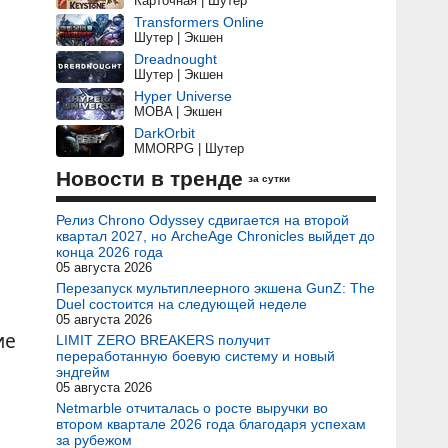
Карточная | Шутер
Transformers Online
Шутер | Экшен
Dreadnought
Шутер | Экшен
Hyper Universe
MOBA | Экшен
DarkOrbit
MMORPG | Шутер
Новости в тренде
за сутки
Релиз Chrono Odyssey сдвигается на второй
квартал 2027, но ArcheAge Chronicles выйдет до
конца 2026 года
05 августа 2026
Перезапуск мультиплеерного экшена GunZ: The
Duel состоится на следующей неделе
05 августа 2026
ие
LIMIT ZERO BREAKERS получит
переработанную боевую систему и новый
эндгейм
05 августа 2026
Netmarble отчиталась о росте выручки во
втором квартале 2026 года благодаря успехам
за рубежом