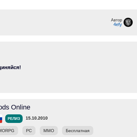
Автор
4efy
диняйся!
ods Online
15.10.2010
РЕЛИЗ
MORPG
PC
ММО
Бесплатная