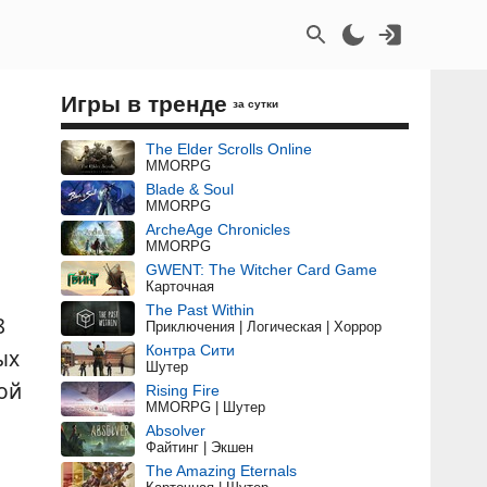
Игры в тренде
за сутки
The Elder Scrolls Online
MMORPG
Blade & Soul
MMORPG
ArcheAge Chronicles
MMORPG
GWENT: The Witcher Card Game
Карточная
The Past Within
8
Приключения | Логическая | Хоррор
Контра Сити
ых
Шутер
ой
Rising Fire
MMORPG | Шутер
Absolver
Файтинг | Экшен
The Amazing Eternals