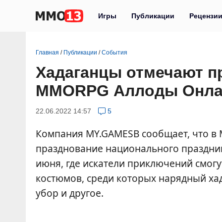
Игры
Публикации
Рецензи
Главная
/
Публикации
/
События
Хадаганцы отмечают пр
MMORPG Аллоды Онла
22.06.2022 14:57
5
Компания MY.GAMESВ сообщает, что 
празднование национального праздника
июня, где искатели приключений смог
костюмов, среди которых нарядный хад
убор и другое.