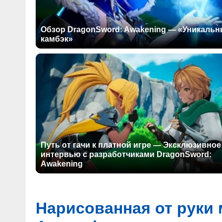
Обзор DragonSword: Awakening — «Уникаль
камбэк»
Путь от гачи к платной игре — Эксклюзивное
интервью с разработчиками DragonSword:
Awakening
Нарисованная от руки 