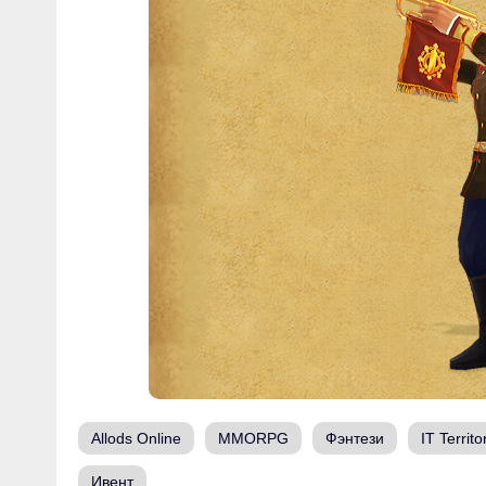
Allods Online
MMORPG
Фэнтези
IT Territo
Ивент