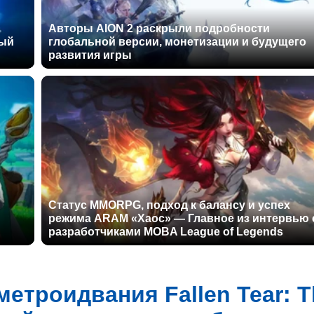
Авторы AION 2 раскрыли подробности
ный
глобальной версии, монетизации и будущего
развития игры
Статус MMORPG, подход к балансу и успех
режима ARAM «Хаос» — Главное из интервью 
разработчиками MOBA League of Legends
метроидвания Fallen Tear: T