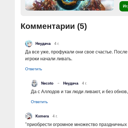
Иг
Комментарии (
5
)
Неудача
4 г.
Да все уже, профукали они свое счастье. Посл
игроки начали ливать.
Necoto
Неудача
4 г.
Да с Аллодов и так люди ливают, и без обно
Kxmera
4 г.
"приобрести огромное множество праздничных к