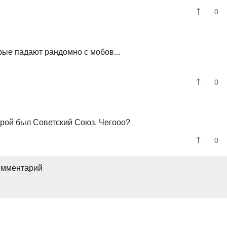
0
рые падают рандомно с мобов...
0
орой был Советский Союз. Чегооо?
0
комментарий