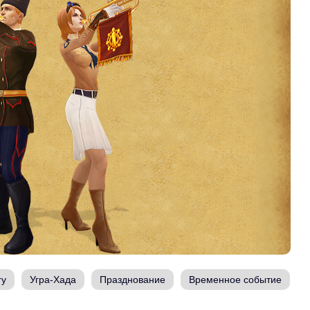
ry
Угра-Хада
Празднование
Временное событие