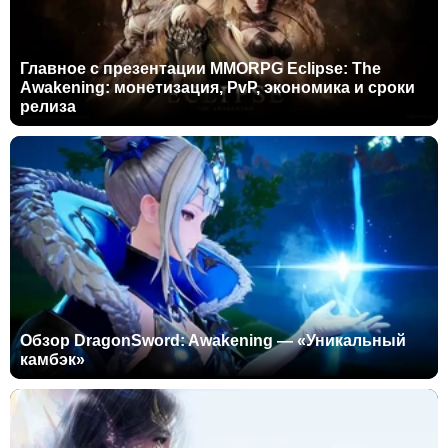
Главное с презентации MMORPG Eclipse: The
Awakening: монетизация, PvP, экономика и сроки
релиза
Обзор DragonSword: Awakening — «Уникальный
камбэк»