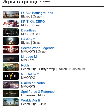
Игры в тренде
за сутки
PUBG: Battlegrounds
Шутер | Экшен
KRITIKA: ZERO
RPG | Экшен
Dauntless
RPG | Экшен
Destiny 2
Шутер | Экшен
Secret World Legends
MMORPG | Экшен
Lineage M
MMORPG
Rokh
Песочница | Симулятор | Экшен | Выживание
RF Online 2
MMORPG
Riders of Icarus
MMORPG
SpellForce 3 Reforced
Стратегия | RPG
Worlds Adrift
Песочница | Экшен