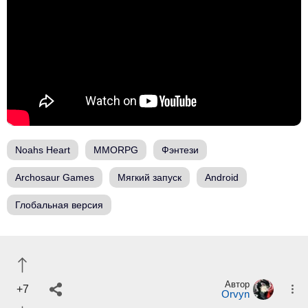
Noahs Heart
MMORPG
Фэнтези
Archosaur Games
Мягкий запуск
Android
Глобальная версия
Автор
+7
Orvyn