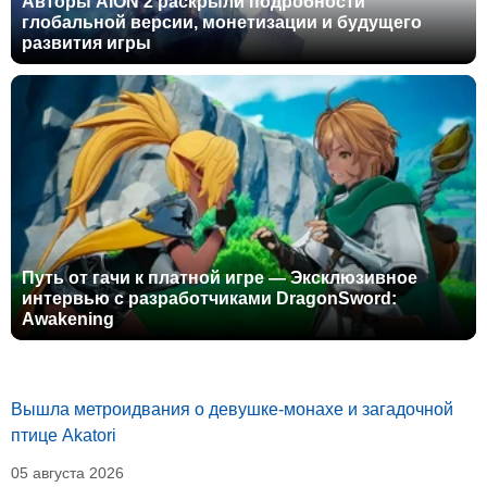
Авторы AION 2 раскрыли подробности
глобальной версии, монетизации и будущего
развития игры
Путь от гачи к платной игре — Эксклюзивное
интервью с разработчиками DragonSword:
Awakening
Вышла метроидвания о девушке-монахе и загадочной
птице Akatori
05 августа 2026