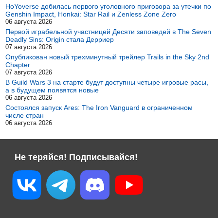
HoYoverse добилась первого уголовного приговора за утечки по
Genshin Impact, Honkai: Star Rail и Zenless Zone Zero
06 августа 2026
Первой играбельной участницей Десяти заповедей в The Seven
Deadly Sins: Origin стала Дерриер
07 августа 2026
Опубликован новый трехминутный трейлер Trails in the Sky 2nd
Chapter
07 августа 2026
В Guild Wars 3 на старте будут доступны четыре игровые расы,
а в будущем появятся новые
06 августа 2026
Состоялся запуск Ares: The Iron Vanguard в ограниченном
числе стран
06 августа 2026
Не теряйся! Подписывайся!