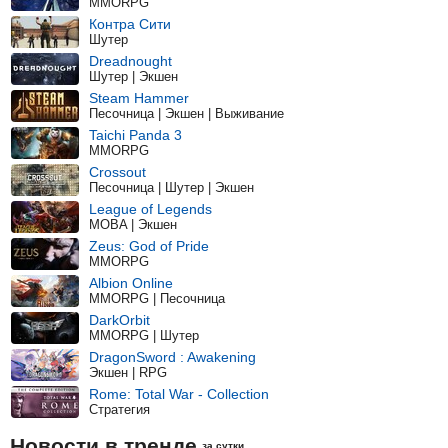
MMORPG
Контра Сити
Шутер
Dreadnought
Шутер | Экшен
Steam Hammer
Песочница | Экшен | Выживание
Taichi Panda 3
MMORPG
Crossout
Песочница | Шутер | Экшен
League of Legends
MOBA | Экшен
Zeus: God of Pride
MMORPG
Albion Online
MMORPG | Песочница
DarkOrbit
MMORPG | Шутер
DragonSword : Awakening
Экшен | RPG
Rome: Total War - Collection
Стратегия
Новости в тренде
за сутки