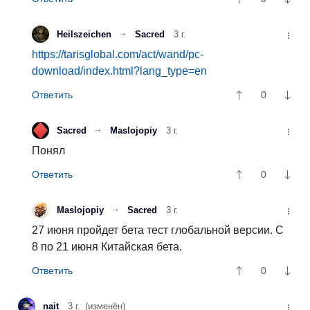
Heilszeichen
Sacred
3 г.
https://tarisglobal.com/act/wand/pc-
download/index.html?lang_type=en
0
Sacred
Maslojopiy
3 г.
Понял
0
Maslojopiy
Sacred
3 г.
27 июня пройдет бета тест глобальной версии. С
8 по 21 июня Китайская бета.
0
nait
3 г.
(изменён)