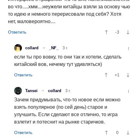
во что.....хмм....неужели китайцы взяли за основу чью
то идею и немного перерисовали под себя? Хотя
нет, маловероятно....
-3
collard
_NF_
3 г.
если ты про вовку, то они так и хотели, сделать
китайский вов, нечему тут удивляться)
+1
Tansei
collard
3 г.
Зачем придумывать, что-то новое если можно
взять популярное (по сей день) старое и
улучшить. Если сделают все отлично, то игра
взлетит и потеснит на рынке старичков.
0