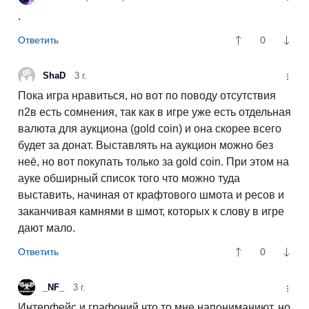
.
0
ShaD
3 г.
Пока игра нравиться, но вот по поводу отсутствия
п2в есть сомнения, так как в игре уже есть отдельная
валюта для аукциона (gold coin) и она скорее всего
будет за донат. Выставлять на аукцион можно без
неё, но вот покупать только за gold coin. При этом на
ауке обширный список того что можно туда
выставить, начиная от крафтового шмота и ресов и
заканчивая камнями в шмот, которых к слову в игре
дают мало.
0
_NF_
3 г.
Интерфейс и графоний что то мне напониманиют..но