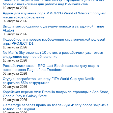
Smilegate открыла массовый набор сотрудников для Lost Ark
Mobile с вакансиями для работы над ИИ-контентом
10 августа 2026
Аддон для изучения лора MMORPG World of Warcraft получил
масштабное обновление
09 августа 2026
Вышла метроидвания о девушке-монахе и загадочной птице
Akatori
05 августа 2026
Подробности и первые изображения стратегической ролевой
игры PROJECT D1
10 августа 2026
No Man's Sky отмечает 10-летие, а разработчики уже готовят
следующее крупное обновление
10 августа 2026
Разработчики экшен-RPG Last Epoch назвали дату старта
пятого сезона Rage of the Frostborn
06 августа 2026
Студия, разработавшая игру FIFA World Cup для Netflix,
сократила 85% сотрудников
09 августа 2026
Корейская версия Azur Promilia получила страницы в App Store,
Google Play и Galaxy Store
10 августа 2026
Gameforge заберет права на вселенную 4Story после закрытия
4Story: The Original
10 августа 2026