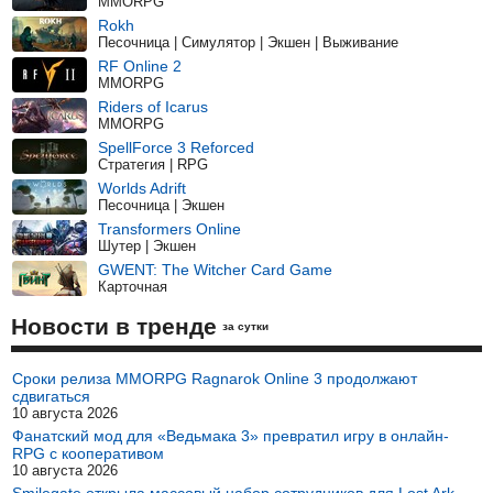
MMORPG
Rokh
Песочница | Симулятор | Экшен | Выживание
RF Online 2
MMORPG
Riders of Icarus
MMORPG
SpellForce 3 Reforced
Стратегия | RPG
Worlds Adrift
Песочница | Экшен
Transformers Online
Шутер | Экшен
GWENT: The Witcher Card Game
Карточная
Новости в тренде
за сутки
Сроки релиза MMORPG Ragnarok Online 3 продолжают
сдвигаться
10 августа 2026
Фанатский мод для «Ведьмака 3» превратил игру в онлайн-
RPG с кооперативом
10 августа 2026