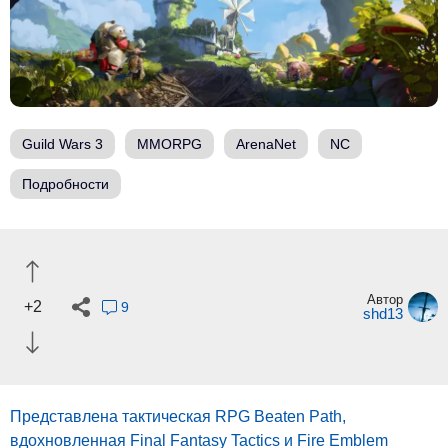
Guild Wars 3
MMORPG
ArenaNet
NC
Подробности
Автор
+2
9
shd13
Представлена тактическая RPG Beaten Path,
вдохновленная Final Fantasy Tactics и Fire Emblem