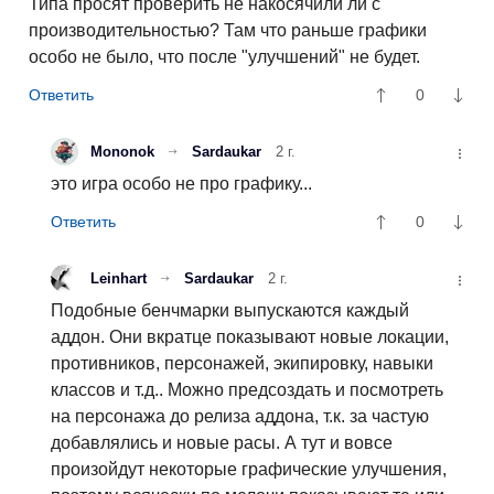
Типа просят проверить не накосячили ли с
производительностью? Там что раньше графики
особо не было, что после "улучшений" не будет.
0
Mononok
Sardaukar
2 г.
это игра особо не про графику...
0
Leinhart
Sardaukar
2 г.
Подобные бенчмарки выпускаются каждый
аддон. Они вкратце показывают новые локации,
противников, персонажей, экипировку, навыки
классов и т.д.. Можно предсоздать и посмотреть
на персонажа до релиза аддона, т.к. за частую
добавлялись и новые расы. А тут и вовсе
произойдут некоторые графические улучшения,