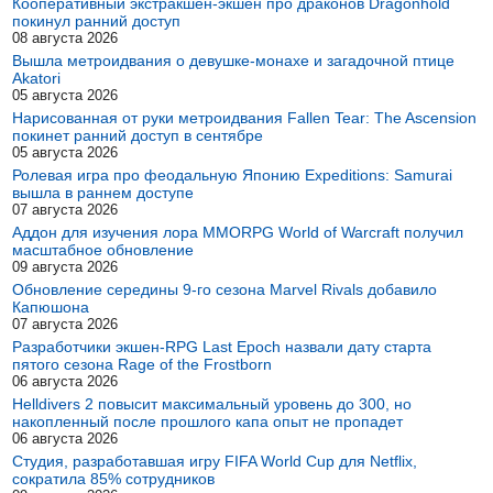
Кооперативный экстракшен-экшен про драконов Dragonhold
покинул ранний доступ
08 августа 2026
Вышла метроидвания о девушке-монахе и загадочной птице
Akatori
05 августа 2026
Нарисованная от руки метроидвания Fallen Tear: The Ascension
покинет ранний доступ в сентябре
05 августа 2026
Ролевая игра про феодальную Японию Expeditions: Samurai
вышла в раннем доступе
07 августа 2026
Аддон для изучения лора MMORPG World of Warcraft получил
масштабное обновление
09 августа 2026
Обновление середины 9-го сезона Marvel Rivals добавило
Капюшона
07 августа 2026
Разработчики экшен-RPG Last Epoch назвали дату старта
пятого сезона Rage of the Frostborn
06 августа 2026
Helldivers 2 повысит максимальный уровень до 300, но
накопленный после прошлого капа опыт не пропадет
06 августа 2026
Студия, разработавшая игру FIFA World Cup для Netflix,
сократила 85% сотрудников