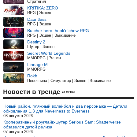
Стратегия
KRITIKA: ZERO
RPG | Экшен
Dauntless
RPG | Экшен
Butcher hero: hook'n'chew RPG
RPG | Экшен | Выживание
Destiny 2
Шутер | Экшен
Secret World Legends
MMORPG | Экшен
Lineage M
MMORPG
Rokh
Песочница | Симулятор | Экшен | Выживание
Новости в тренде
за сутки
Новый район, пляжный волейбол и два персонажа — Детали
обновления 1.3 для Neverness to Everness
08 августа 2026
Кооперативный роуглайк-шутер Serious Sam: Shatterverse
обзавелся датой релиза
07 августа 2026