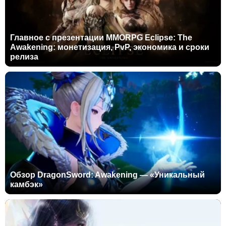
Главное с презентации MMORPG Eclipse: The
Awakening: монетизация, PvP, экономика и сроки
релиза
Обзор DragonSword: Awakening — «Уникальный
камбэк»