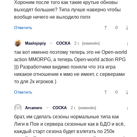
Хороним после того как такие крутые обновы
выходят большие? Типа лучше наверно чтобы
вообще ничего не выходило пхпх
0
Maslojopiy
COCKA
2 г.
(изменён)
так вот именно поэтому теперь это не Open-world
action MMORPG, а теперь Open-world action RPG
))) Разработчики видимо поняли что эта игра
никакое отношение к ммо не имеет, с серверами
то для 2к игроков )
0
Arcanero
COCKA
2 г.
(изменён)
брат, им сделать сезоны нормальные типа как
Лиги в Пое и сервера сезонные как в БДО и всё,
каждый старт сезона будет взлетать по 250к