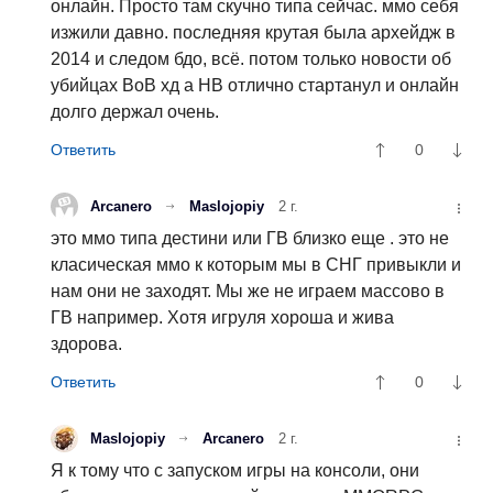
онлайн. Просто там скучно типа сейчас. ммо себя
изжили давно. последняя крутая была архейдж в
2014 и следом бдо, всё. потом только новости об
убийцах ВоВ хд а НВ отлично стартанул и онлайн
долго держал очень.
0
Arcanero
Maslojopiy
2 г.
это ммо типа дестини или ГВ близко еще . это не
класическая ммо к которым мы в СНГ привыкли и
нам они не заходят. Мы же не играем массово в
ГВ например. Хотя игруля хороша и жива
здорова.
0
Maslojopiy
Arcanero
2 г.
Я к тому что с запуском игры на консоли, они