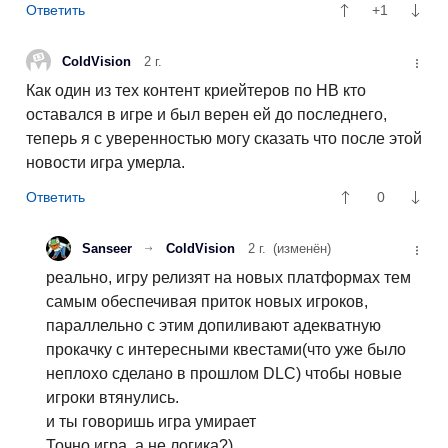
+1
ColdVision
2 г.
Как один из тех контент криейтеров по НВ кто
оставался в игре и был верен ей до последнего,
теперь я с уверенностью могу сказать что после этой
новости игра умерла.
0
Sanseer
ColdVision
2 г.
(изменён)
реально, игру релизят на новых платформах тем
самым обеспечивая приток новых игроков,
параллельно с этим допиливают адекватную
прокачку с интересными квестами(что уже было
неплохо сделано в прошлом DLC) чтобы новые
игроки втянулись.
и ты говоришь игра умирает
Точно игра, а не логика?)