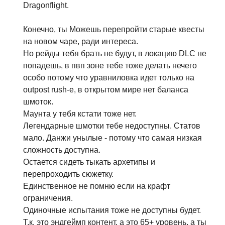
Dragonflight.
Конечно, ты Можешь перепройти старые квесты
на новом чаре, ради интереса.
Но рейды тебя брать не будут, в локацию DLC не
попадешь, в пвп зоне тебе тоже делать нечего
особо потому что уравниловка идет только на
outpost rush-е, в открытом мире нет баланса
шмоток.
Маунта у тебя кстати тоже нет.
Легендарные шмотки тебе недоступны. Статов
мало. Данжи унылые - потому что самая низкая
сложность доступна.
Остается сидеть тыкать архетипы и
перепроходить сюжетку.
Единственное не помню если на крафт
ограничения.
Одиночные испытания тоже не доступны будет.
Т.к. это эндгеймп контент, а это 65+ уровень, а ты