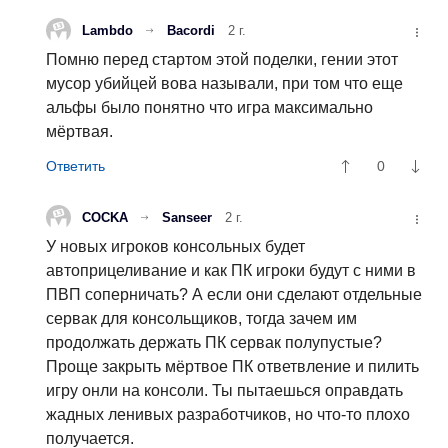
Lambdo
Bacordi
2 г.
Помню перед стартом этой поделки, гении этот
мусор убийцей вова называли, при том что еще
альфы было понятно что игра максимально
мёртвая.
0
COCKA
Sanseer
2 г.
У новых игроков консольных будет
автоприцеливание и как ПК игроки будут с ними в
ПВП соперничать? А если они сделают отдельные
сервак для консольщиков, тогда зачем им
продолжать держать ПК сервак полупустые?
Проще закрыть мёртвое ПК ответвление и пилить
игру онли на консоли. Ты пытаешься оправдать
жадных ленивых разработчиков, но что-то плохо
получается.