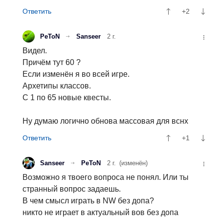
+2
PeToN
Sanseer
2 г.
Видел.
Причём тут 60 ?
Если изменён я во всей игре.
Архетипы классов.
С 1 по 65 новые квесты.
Ну думаю логично обнова массовая для вснх
+1
Sanseer
PeToN
2 г.
(изменён)
Возможно я твоего вопроса не понял. Или ты
странный вопрос задаешь.
В чем смысл играть в NW без допа?
никто не играет в актуальный вов без допа