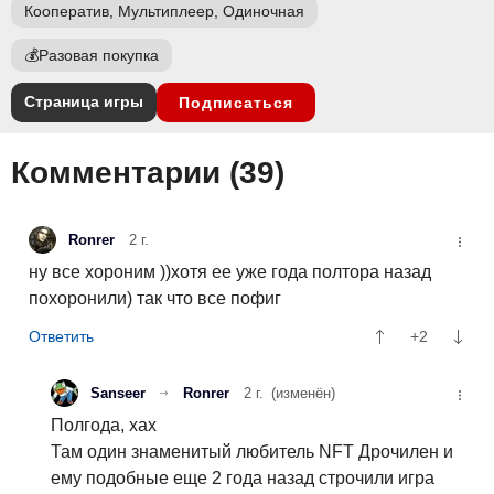
Кооператив, Мультиплеер, Одиночная
💰
Разовая покупка
Страница игры
Подписаться
Комментарии (
39
)
Ronrer
2 г.
ну все хороним ))хотя ее уже года полтора назад
похоронили) так что все пофиг
+2
Sanseer
Ronrer
2 г.
(изменён)
Полгода, хах
Там один знаменитый любитель NFT Дрочилен и
ему подобные еще 2 года назад строчили игра