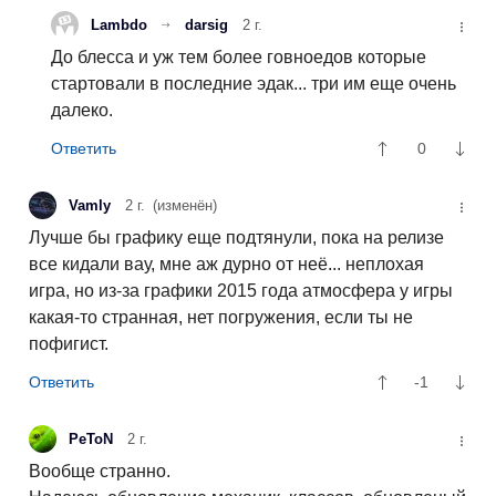
Lambdo
darsig
2 г.
До блесса и уж тем более говноедов которые
стартовали в последние эдак... три им еще очень
далеко.
0
Vamly
2 г.
(изменён)
Лучше бы графику еще подтянули, пока на релизе
все кидали вау, мне аж дурно от неё... неплохая
игра, но из-за графики 2015 года атмосфера у игры
какая-то странная, нет погружения, если ты не
пофигист.
-1
PeToN
2 г.
Вообще странно.