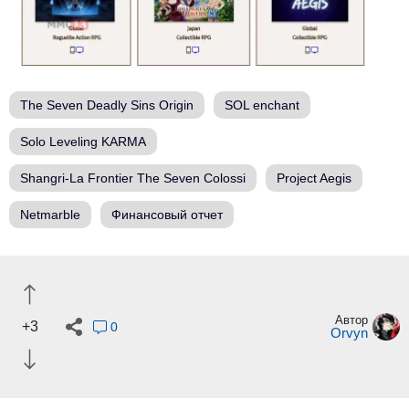
The Seven Deadly Sins Origin
SOL enchant
Solo Leveling KARMA
Shangri-La Frontier The Seven Colossi
Project Aegis
Netmarble
Финансовый отчет
Автор
+3
0
Orvyn