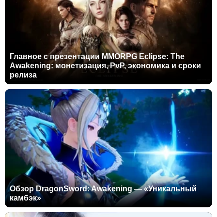
Главное с презентации MMORPG Eclipse: The
Awakening: монетизация, PvP, экономика и сроки
релиза
Обзор DragonSword: Awakening — «Уникальный
камбэк»