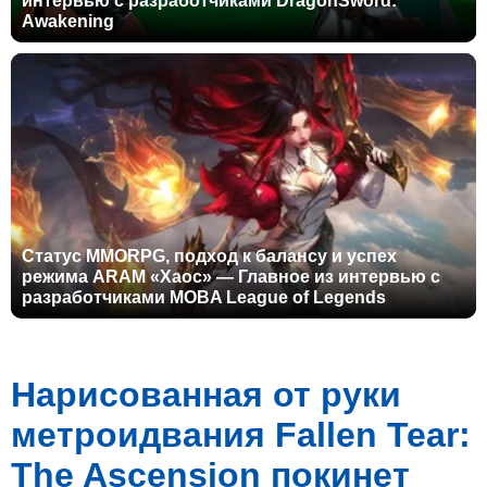
интервью с разработчиками DragonSword:
Awakening
Статус MMORPG, подход к балансу и успех
режима ARAM «Хаос» — Главное из интервью с
разработчиками MOBA League of Legends
Нарисованная от руки
метроидвания Fallen Tear:
The Ascension покинет