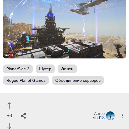
PlanetSide 2
Шутер
Экшен
Rogue Planet Games
Объединение серверов
Автор
+3
shd13