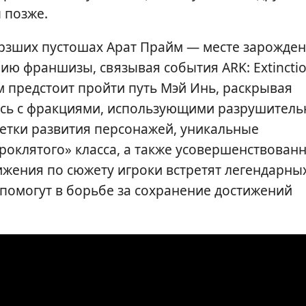
 позже.
рзших пустошах Арат Прайм — месте зарожде
ю франшизы, связывая события ARK: Extinctio
м предстоит пройти путь Мэй Инь, раскрывая
аясь с фракциями, использующими разрушител
ветки развития персонажей, уникальные
роклятого» класса, а также усовершенствован
ижения по сюжету игроки встретят легендарны
помогут в борьбе за сохранение достижений