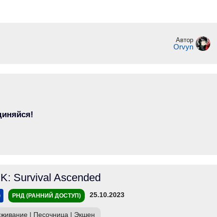
Автор
Orvyn
диняйся!
K: Survival Ascended
25.10.2023
РНД (РАННИЙ ДОСТУП)
живание
|
Песочница
|
Экшен