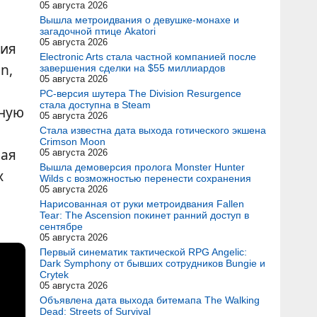
05 августа 2026
Вышла метроидвания о девушке-монахе и
загадочной птице Akatori
05 августа 2026
ния
Electronic Arts стала частной компанией после
n,
завершения сделки на $55 миллиардов
05 августа 2026
PC-версия шутера The Division Resurgence
стала доступна в Steam
ьную
05 августа 2026
Стала известна дата выхода готического экшена
Crimson Moon
ная
05 августа 2026
Вышла демоверсия пролога Monster Hunter
х
Wilds с возможностью перенести сохранения
05 августа 2026
Нарисованная от руки метроидвания Fallen
Tear: The Ascension покинет ранний доступ в
сентябре
05 августа 2026
Первый синематик тактической RPG Angelic:
Dark Symphony от бывших сотрудников Bungie и
Crytek
05 августа 2026
Объявлена дата выхода битемапа The Walking
Dead: Streets of Survival