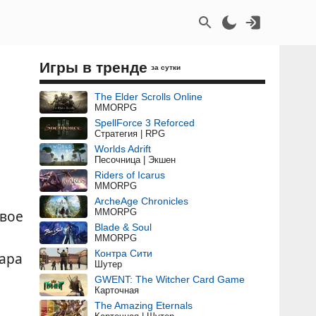
Игры в тренде
за сутки
The Elder Scrolls Online
MMORPG
SpellForce 3 Reforced
Стратегия | RPG
Worlds Adrift
Песочница | Экшен
Riders of Icarus
MMORPG
ArcheAge Chronicles
MMORPG
вое
Blade & Soul
MMORPG
Контра Сити
лара
Шутер
GWENT: The Witcher Card Game
Карточная
The Amazing Eternals