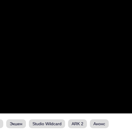
Экшен
Studio Wildcard
ARK 2
Анонс