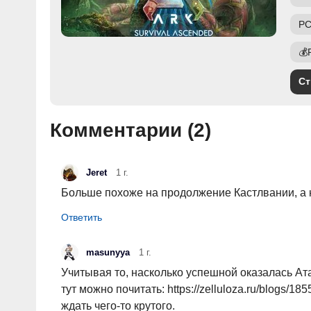
PC
💰
Ст
Комментарии (
2
)
Jeret
1 г.
Больше похоже на продолжение Кастлвании, а 
masunyya
1 г.
Учитывая то, насколько успешной оказалась Ата
тут можно почитать: https://zelluloza.ru/blogs/1
ждать чего-то крутого.