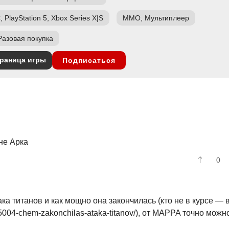
, PlayStation 5, Xbox Series X|S
ММО, Мультиплеер
Разовая покупка
раница игры
Подписаться
не Арка
0
ка титанов и как мощно она закончилась (кто не в курсе — 
855004-chem-zakonchilas-ataka-titanov/), от MAPPA точно можн