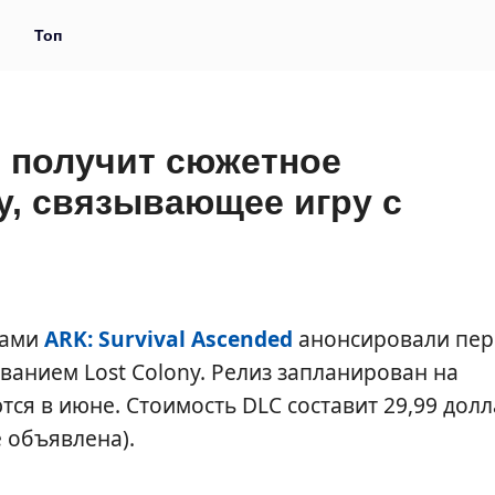
и
Топ
d получит сюжетное
y, связывающее игру с
рами
ARK: Survival Ascended
анонсировали пер
анием Lost Colony. Релиз запланирован на
тся в июне. Стоимость DLC составит 29,99 дол
е объявлена).