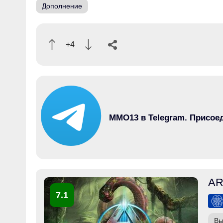
Дополнение
+4
MMO13 в Telegram. Присое
AR
7.1
Вы