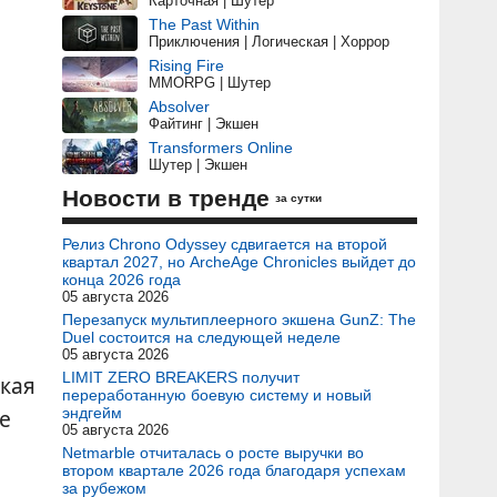
Карточная | Шутер
The Past Within
Приключения | Логическая | Хоррор
Rising Fire
MMORPG | Шутер
Absolver
Файтинг | Экшен
Transformers Online
Шутер | Экшен
Новости в тренде
за сутки
Релиз Chrono Odyssey сдвигается на второй
квартал 2027, но ArcheAge Chronicles выйдет до
конца 2026 года
05 августа 2026
Перезапуск мультиплеерного экшена GunZ: The
Duel состоится на следующей неделе
05 августа 2026
LIMIT ZERO BREAKERS получит
ская
переработанную боевую систему и новый
е
эндгейм
05 августа 2026
Netmarble отчиталась о росте выручки во
втором квартале 2026 года благодаря успехам
за рубежом