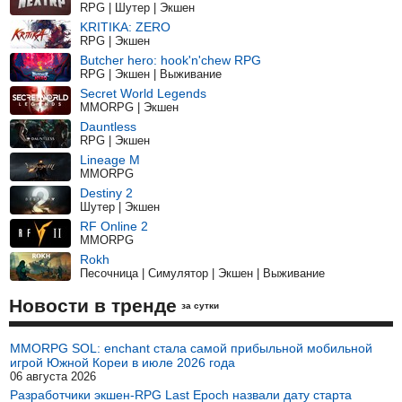
RPG | Шутер | Экшен
KRITIKA: ZERO
RPG | Экшен
Butcher hero: hook'n'chew RPG
RPG | Экшен | Выживание
Secret World Legends
MMORPG | Экшен
Dauntless
RPG | Экшен
Lineage M
MMORPG
Destiny 2
Шутер | Экшен
RF Online 2
MMORPG
Rokh
Песочница | Симулятор | Экшен | Выживание
Новости в тренде
за сутки
MMORPG SOL: enchant стала самой прибыльной мобильной
игрой Южной Кореи в июле 2026 года
06 августа 2026
Разработчики экшен-RPG Last Epoch назвали дату старта