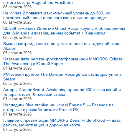
пятого сезона Rage of the Frostborn
06 августа 2026
Helldivers 2 повысит максимальный уровень до 300, но
накопленный после прошлого капа опыт не пропадет
06 августа 2026
Ubisoft отмечает 25-летие Ghost Recon крупным обновлением
для Wildlands и возвращением события с Хищником
06 августа 2026
Вышла метроидвания о девушке-монахе и загадочной птице
Akatori
05 августа 2026
Названа дата релиза кроссплатформенной MMORPG Eclipse:
The Awakening в Южной Корее
07 августа 2026
PC-версия шутера The Division Resurgence стала доступна в
Steam
05 августа 2026
Авторы DragonSword: Awakening продали 300 тысяч копий и
теперь готовят 8-часовой стрим
07 августа 2026
Наследник Blue Archive на Unreal Engine 5 — Главное из
интервью с разработчиками Project RX
07 августа 2026
Главное с презентации MMORPG Zeus: Pride of God — дата
релиза, монетизация и дорожная карта
07 августа 2026