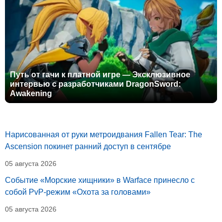
Путь от гачи к платной игре — Эксклюзивное
интервью с разработчиками DragonSword:
Awakening
Нарисованная от руки метроидвания Fallen Tear: The
Ascension покинет ранний доступ в сентябре
05 августа 2026
Событие «Морские хищники» в Warface принесло с
собой PvP-режим «Охота за головами»
05 августа 2026