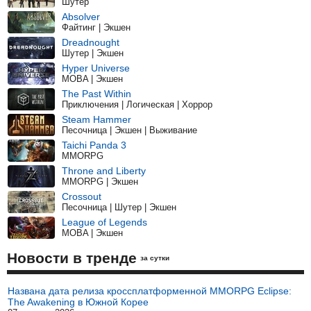
Шутер
Absolver
Файтинг | Экшен
Dreadnought
Шутер | Экшен
Hyper Universe
MOBA | Экшен
The Past Within
Приключения | Логическая | Хоррор
Steam Hammer
Песочница | Экшен | Выживание
Taichi Panda 3
MMORPG
Throne and Liberty
MMORPG | Экшен
Crossout
Песочница | Шутер | Экшен
League of Legends
MOBA | Экшен
Новости в тренде
за сутки
Названа дата релиза кроссплатформенной MMORPG Eclipse:
The Awakening в Южной Корее