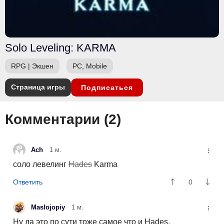
Solo Leveling: KARMA
RPG
|
Экшен
PC, Mobile
Страница игры
Подписаться
Комментарии (
2
)
Ach
1 м.
соло левелинг
Hades
Karma
0
Maslojopiy
1 м.
Ну да это по сути тоже самое что и Hades.