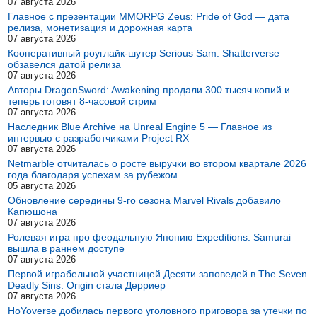
07 августа 2026
Главное с презентации MMORPG Zeus: Pride of God — дата
релиза, монетизация и дорожная карта
07 августа 2026
Кооперативный роуглайк-шутер Serious Sam: Shatterverse
обзавелся датой релиза
07 августа 2026
Авторы DragonSword: Awakening продали 300 тысяч копий и
теперь готовят 8-часовой стрим
07 августа 2026
Наследник Blue Archive на Unreal Engine 5 — Главное из
интервью с разработчиками Project RX
07 августа 2026
Netmarble отчиталась о росте выручки во втором квартале 2026
года благодаря успехам за рубежом
05 августа 2026
Обновление середины 9-го сезона Marvel Rivals добавило
Капюшона
07 августа 2026
Ролевая игра про феодальную Японию Expeditions: Samurai
вышла в раннем доступе
07 августа 2026
Первой играбельной участницей Десяти заповедей в The Seven
Deadly Sins: Origin стала Дерриер
07 августа 2026
HoYoverse добилась первого уголовного приговора за утечки по